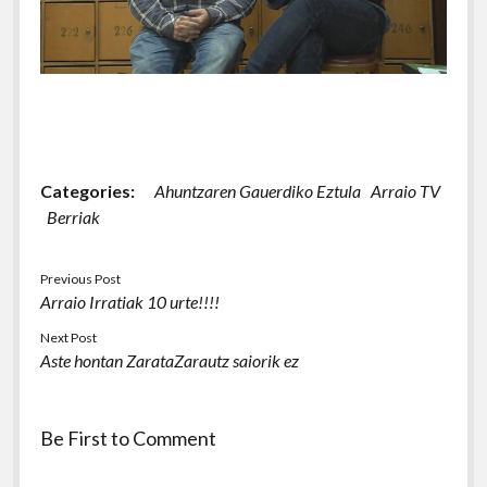
Categories:
Ahuntzaren Gauerdiko Eztula
Arraio TV
Berriak
Previous Post
Arraio Irratiak 10 urte!!!!
Next Post
Aste hontan ZarataZarautz saiorik ez
Be First to Comment