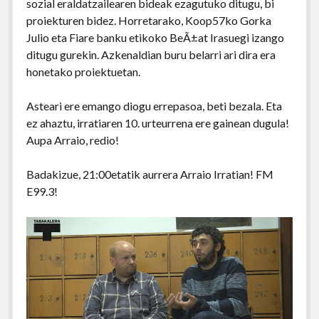
sozial eraldatzailearen bideak ezagutuko ditugu, bi
proiekturen bidez. Horretarako, Koop57ko Gorka
Julio eta Fiare banku etikoko BeÃ±at Irasuegi izango
ditugu gurekin. Azkenaldian buru belarri ari dira era
honetako proiektuetan.
Asteari ere emango diogu errepasoa, beti bezala. Eta
ez ahaztu, irratiaren 10. urteurrena ere gainean dugula!
Aupa Arraio, redio!
Badakizue, 21:00etatik aurrera Arraio Irratian! FM
E99.3!