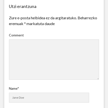
Utzi erantzuna
Zure e-posta helbidea ez da argitaratuko.
Beharrezko
eremuak
*
markatuta daude
Comment
Name*