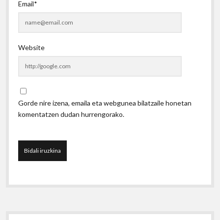
Email*
Website
Gorde nire izena, emaila eta webgunea bilatzaile honetan
komentatzen dudan hurrengorako.
Sidebar