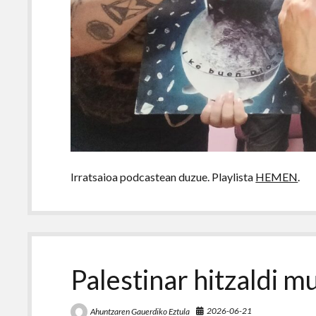
Irratsaioa podcastean duzue. Playlista
HEMEN
.
Palestinar hitzaldi m
2026-06-21
Ahuntzaren Gauerdiko Eztula