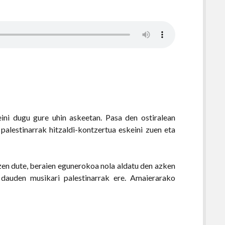
eini dugu gure uhin askeetan. Pasa den ostiralean
palestinarrak hitzaldi-kontzertua eskeini zuen eta
en dute, beraien egunerokoa nola aldatu den azken
 dauden musikari palestinarrak ere. Amaierarako