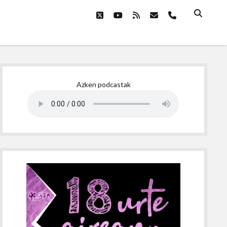
twitter
youtube
rss
email
phone
Sidebar
Azken podcastak