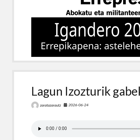
Lagun Izozturik gabe
2026-06-24
zaratazarautz