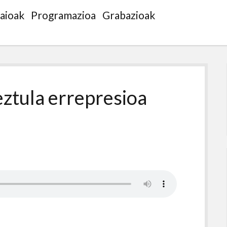
saioak
Programazioa
Grabazioak
ztula errepresioa