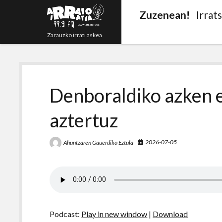
Zuzenean!
Irrat
Zarauzko irrati askea
Arraio
Denboraldiko azken e
Irratia
aztertuz
99.3
FM
2026-07-05
Ahuntzaren Gauerdiko Eztula
Podcast:
Play in new window
|
Download