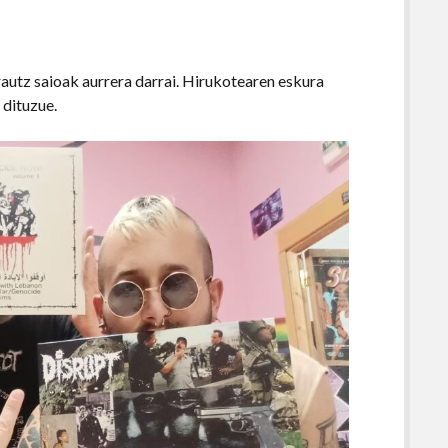
autz saioak aurrera darrai. Hirukotearen eskura
 dituzue.