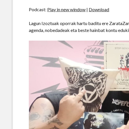
Podcast:
Play in new window
|
Download
Lagun Izoztuak oporrak hartu baditu ere ZarataZar
agenda, nobedadeak eta beste hainbat kontu eduki