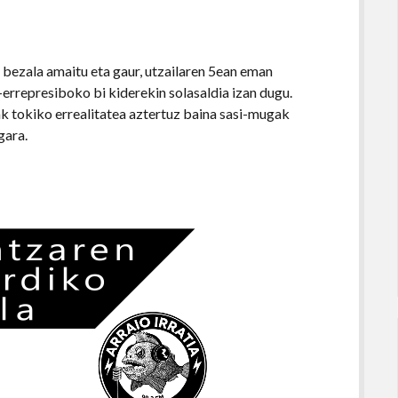
 bezala amaitu eta gaur, utzailaren 5ean eman
errepresiboko bi kiderekin solasaldia izan dugu.
ak tokiko errealitatea aztertuz baina sasi-mugak
gara.