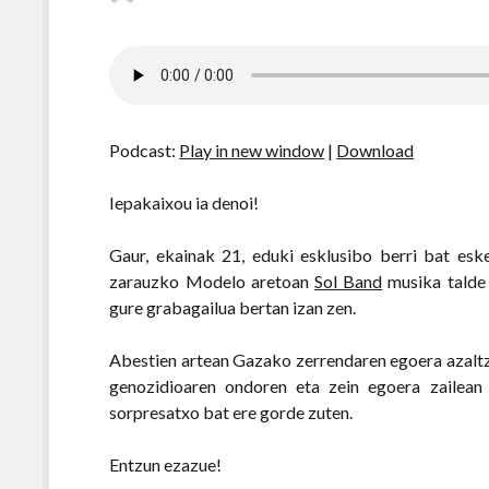
Podcast:
Play in new window
|
Download
Iepakaixou ia denoi!
Gaur, ekainak 21, eduki esklusibo berri bat esk
zarauzko Modelo aretoan
Sol Band
musika talde 
gure grabagailua bertan izan zen.
Abestien artean Gazako zerrendaren egoera azaltz
genozidioaren ondoren eta zein egoera zailean
sorpresatxo bat ere gorde zuten.
Entzun ezazue!