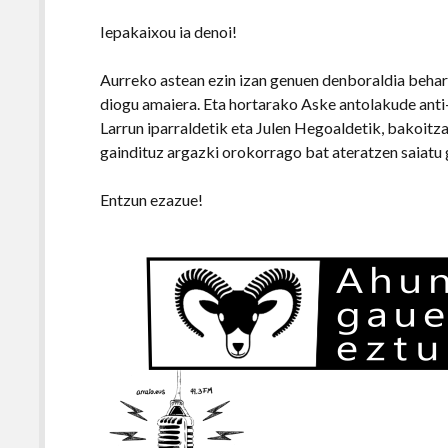
Iepakaixou ia denoi!
Aurreko astean ezin izan genuen denboraldia behar
diogu amaiera. Eta hortarako Aske antolakude anti-
Larrun iparraldetik eta Julen Hegoaldetik, bakoitz
gaindituz argazki orokorrago bat ateratzen saiatu 
Entzun ezazue!