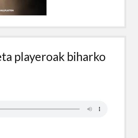
eta playeroak biharko