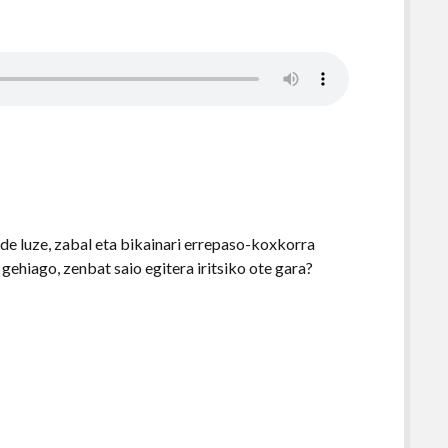
de luze, zabal eta bikainari errepaso-koxkorra
gehiago, zenbat saio egitera iritsiko ote gara?