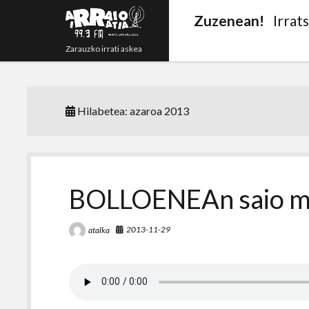
Zuzenean!
Irrat
Zarauzko irrati askea
Hilabetea:
azaroa 2013
BOLLOENEAn saio m
2013-11-29
atalka