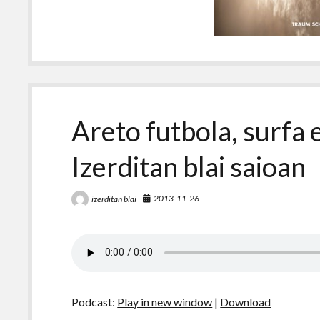
Areto futbola, surfa 
Izerditan blai saioan
2013-11-26
izerditan blai
Podcast:
Play in new window
|
Download