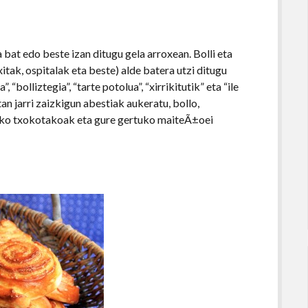
bat edo beste izan ditugu gela arroxean. Bolli eta
tak, ospitalak eta beste) alde batera utzi ditugu
“bolliztegia”, “tarte potolua”, “xirrikitutik” eta “ile
an jarri zaizkigun abestiak aukeratu, bollo,
ko txokotakoak eta gure gertuko maiteÃ±oei