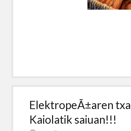
ElektropeÃ±aren txa
Kaiolatik saiuan!!!