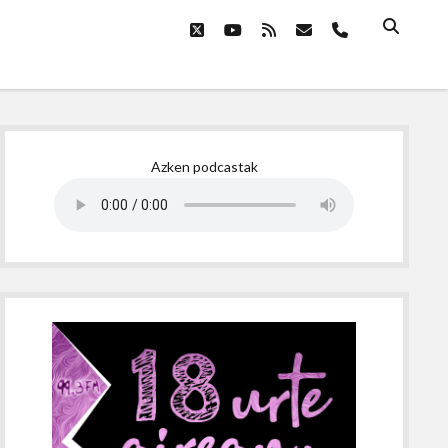
twitter
youtube
rss
email
phone
Sidebar
Azken podcastak