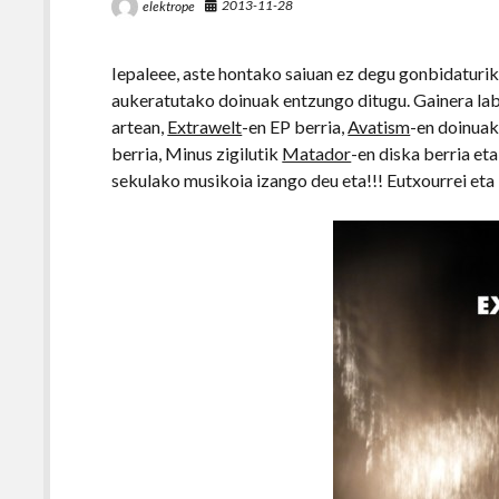
2013-11-28
elektrope
Iepaleee, aste hontako saiuan ez degu gonbidaturi
aukeratutako doinuak entzungo ditugu. Gainera labe
artean,
Extrawelt
-en EP berria,
Avatism
-en doinuak,
berria, Minus zigilutik
Matador
-en diska berria et
sekulako musikoia izango deu eta!!! Eutxourrei e