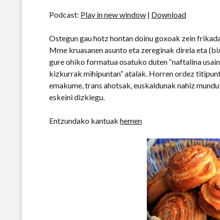
Podcast:
Play in new window
|
Download
Ostegun gau hotz hontan doinu goxoak zein frikada 
Mme kruasanen asunto eta zereginak direla eta (bixi
gure ohiko formatua osatuko duten “naftalina usaina”, 
kizkurrak mihipuntan” atalak. Horren ordez titipunt
emakume, trans ahotsak, euskaldunak nahiz mundu
eskeini dizkiegu.
Entzundako kantuak
hemen