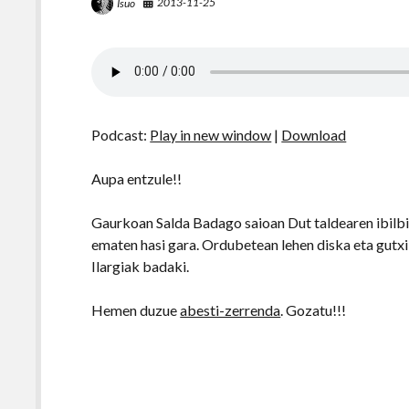
2013-11-25
Isuo
Podcast:
Play in new window
|
Download
Aupa entzule!!
Gaurkoan Salda Badago saioan Dut taldearen ibilbi
ematen hasi gara. Ordubetean lehen diska eta gutxi 
Ilargiak badaki.
Hemen duzue
abesti-zerrenda
. Gozatu!!!