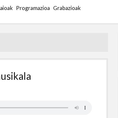
saioak
Programazioa
Grabazioak
usikala