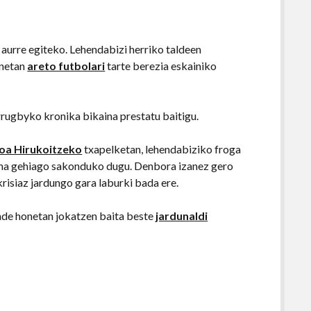
 aurre egiteko. Lehendabizi herriko taldeen
onetan
areto futbolari
tarte berezia eskainiko
rrugbyko kronika bikaina prestatu baitigu.
oa Hirukoitzeko
txapelketan, lehendabiziko froga
kuna gehiago sakonduko dugu. Denbora izanez gero
risiaz jardungo gara laburki bada ere.
nde honetan jokatzen baita beste
jardunaldi