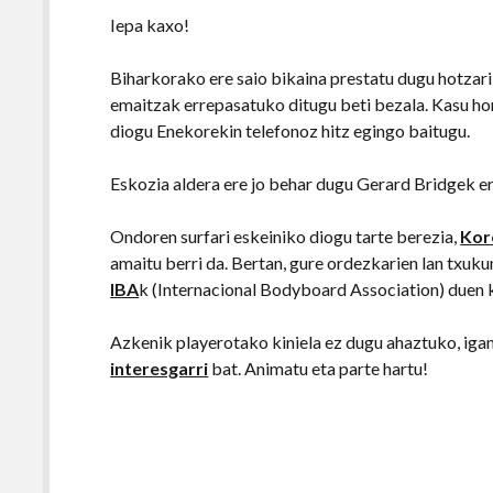
Iepa kaxo!
Biharkorako ere saio bikaina prestatu dugu hotzari
emaitzak errepasatuko ditugu beti bezala. Kasu h
diogu Enekorekin telefonoz hitz egingo baitugu.
Eskozia aldera ere jo behar dugu Gerard Bridgek e
Ondoren surfari eskeiniko diogu tarte berezia,
Kor
amaitu berri da. Bertan, gure ordezkarien lan txu
IBA
k (Internacional Bodyboard Association) duen k
Azkenik playerotako kiniela ez dugu ahaztuko, iga
interesgarri
bat. Animatu eta parte hartu!