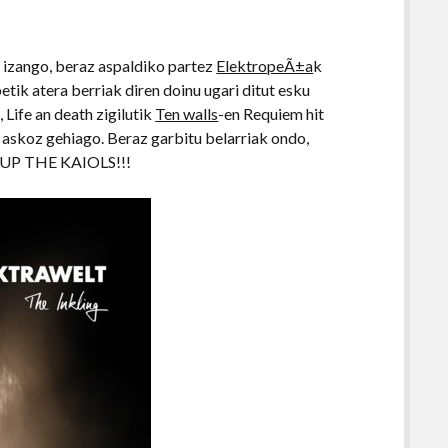
k izango, beraz aspaldiko partez
ElektropeÃ±a
k
tik atera berriak diren doinu ugari ditut esku
 Life an death zigilutik
Ten walls
-en Requiem hit
a askoz gehiago. Beraz garbitu belarriak ondo,
ta UP THE KAIOLS!!!