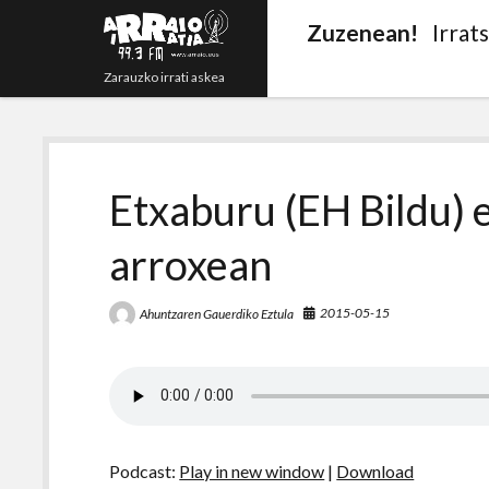
Zuzenean!
Irrat
Zarauzko irrati askea
Etxaburu (EH Bildu) e
arroxean
2015-05-15
Ahuntzaren Gauerdiko Eztula
Podcast:
Play in new window
|
Download