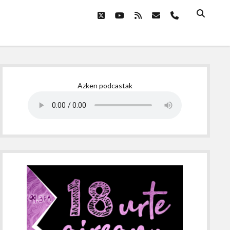
twitter
youtube
rss
email
phone
Sidebar
Azken podcastak