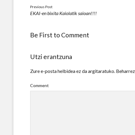
Previous Post
EKAI-en bixita Kaiolatik saioan!!!!
Be First to Comment
Utzi erantzuna
Zure e-posta helbidea ez da argitaratuko.
Beharre
Comment