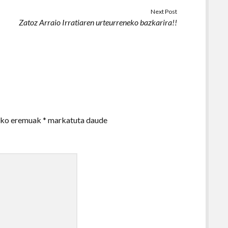
Next Post
Zatoz Arraio Irratiaren urteurreneko bazkarira!!
zko eremuak
*
markatuta daude