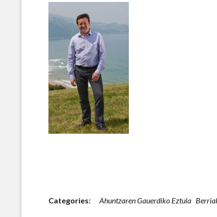
Categories:
Ahuntzaren Gauerdiko Eztula
Berria