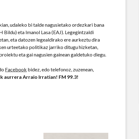
kian, udaleko bi talde nagusietako ordezkari bana
H Bildu) eta Imanol Lasa (EAJ). Legegintzaldi
etan, eta datozen legealdirako ere aurkeztu dira
n urteetako politikaz jarriko ditugu hizketan,
proiektu eta gai nagusien gainean galdetuko diegu.
do
Facebook
bidez, edo telefonoz, zuzenean,
k aurrera Arraio Irratian! FM 99.3!