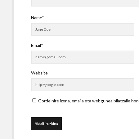
Name*
Email*
Website
Gorde nire izena, emaila eta webgunea bilatzaile 