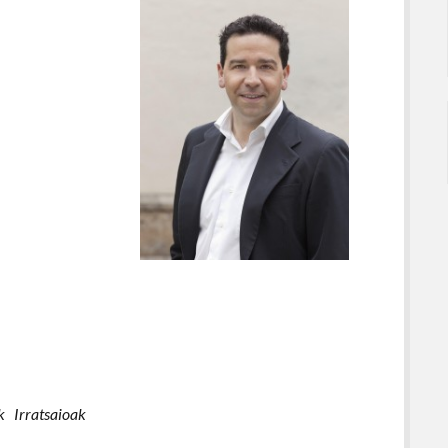
k
Irratsaioak