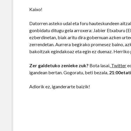
Kaixo!
Datorren asteko udal eta foru hauteskundeen aitza
gonbidatu ditugu gela arroxera: Jabier Etxaburu (E
ezberdinetan, biak aritu dira gobernuan azken urte
zerrendetan. Aurrera begirako promesez baino, azke
bakoitzak egindakoaz eta egin ez duenaz. Herriko 
Zer galdetuko zenieke zuk?
Bota lasai,
Twitter
e
igandean bertan. Gogoratu, beti bezala,
21:00etati
Adiorik ez, iganderarte baizik!