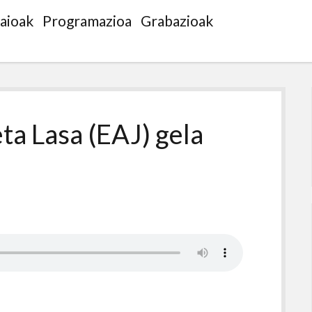
saioak
Programazioa
Grabazioak
ta Lasa (EAJ) gela