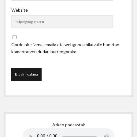
Website
Gorde nire izena, emaila eta webgunea bilatzaile honetan
komentatzen dudan hurrengorako.
Sidebar
Azken podcastak