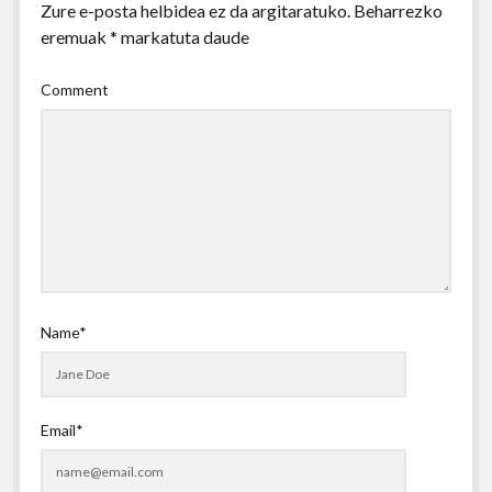
Zure e-posta helbidea ez da argitaratuko.
Beharrezko
eremuak
*
markatuta daude
Comment
Name*
Email*