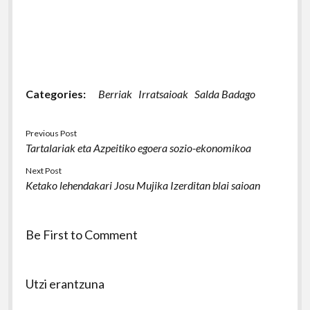
Categories:
Berriak
Irratsaioak
Salda Badago
Previous Post
Tartalariak eta Azpeitiko egoera sozio-ekonomikoa
Next Post
Ketako lehendakari Josu Mujika Izerditan blai saioan
Be First to Comment
Utzi erantzuna