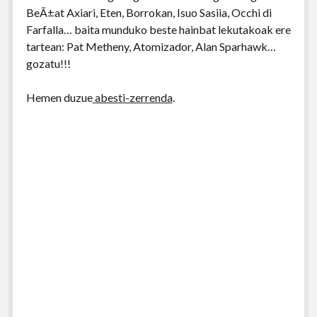
BeÃ±at Axiari, Eten, Borrokan, Isuo Sasiia, Occhi di
Farfalla… baita munduko beste hainbat lekutakoak ere
tartean: Pat Metheny, Atomizador, Alan Sparhawk…
gozatu!!!
Hemen duzue
abesti-zerrenda
.