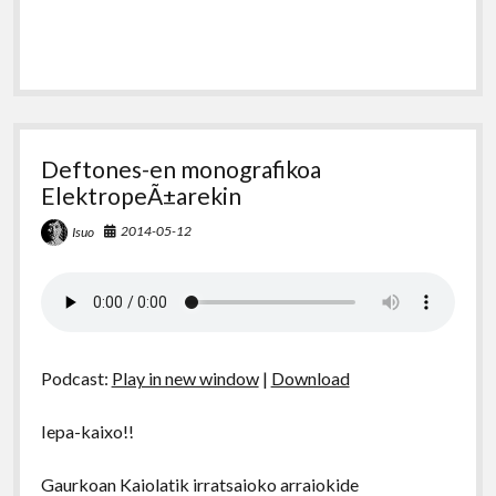
Deftones-en monografikoa
ElektropeÃ±arekin
2014-05-12
Isuo
Podcast:
Play in new window
|
Download
Iepa-kaixo!!
Gaurkoan Kaiolatik irratsaioko arraiokide