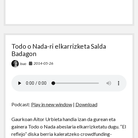
Todo o Nada-ri elkarrizketa Salda
Badagon
2014-05-26
Isuo
Podcast:
Play in new window
|
Download
Gaurkoan Aitor Urbieta handia izan da gurean eta
gainera Todo o Nada abeslaria elkarrizketatu dugu. “El
reflejo” diska berria kaleratzeko crowdfunding-