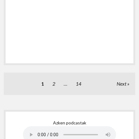
Posts
1
2
…
14
Next
pagination
Sidebar
Azken podcastak