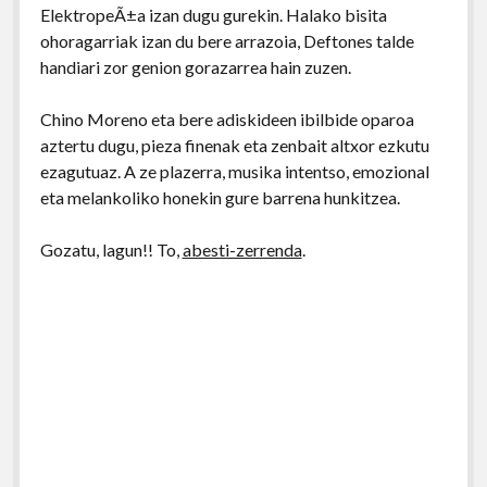
ElektropeÃ±a izan dugu gurekin. Halako bisita
ohoragarriak izan du bere arrazoia, Deftones talde
handiari zor genion gorazarrea hain zuzen.
Chino Moreno eta bere adiskideen ibilbide oparoa
aztertu dugu, pieza finenak eta zenbait altxor ezkutu
ezagutuaz. A ze plazerra, musika intentso, emozional
eta melankoliko honekin gure barrena hunkitzea.
Gozatu, lagun!! To,
abesti-zerrenda
.