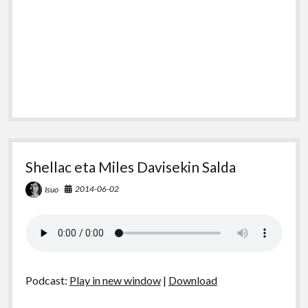
Shellac eta Miles Davisekin Salda
2014-06-02
Isuo
Podcast:
Play in new window
|
Download