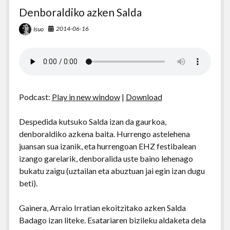
Denboraldiko azken Salda
2014-06-16
Isuo
Podcast:
Play in new window
|
Download
Despedida kutsuko Salda izan da gaurkoa,
denboraldiko azkena baita. Hurrengo astelehena
juansan sua izanik, eta hurrengoan EHZ festibalean
izango garelarik, denboralida uste baino lehenago
bukatu zaigu (uztailan eta abuztuan jai egin izan dugu
beti).
Gainera, Arraio Irratian ekoitzitako azken Salda
Badago izan liteke. Esatariaren bizileku aldaketa dela