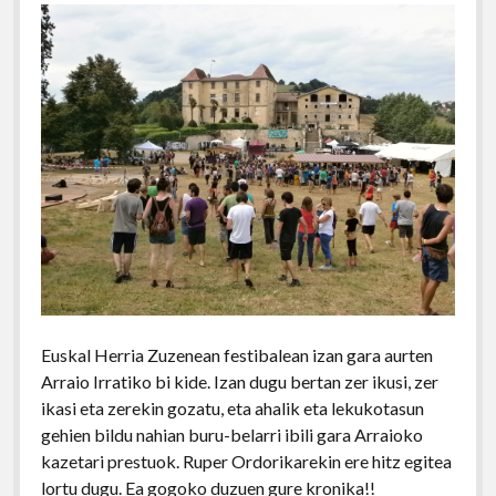
Euskal Herria Zuzenean festibalean izan gara aurten
Arraio Irratiko bi kide. Izan dugu bertan zer ikusi, zer
ikasi eta zerekin gozatu, eta ahalik eta lekukotasun
gehien bildu nahian buru-belarri ibili gara Arraioko
kazetari prestuok. Ruper Ordorikarekin ere hitz egitea
lortu dugu. Ea gogoko duzuen gure kronika!!