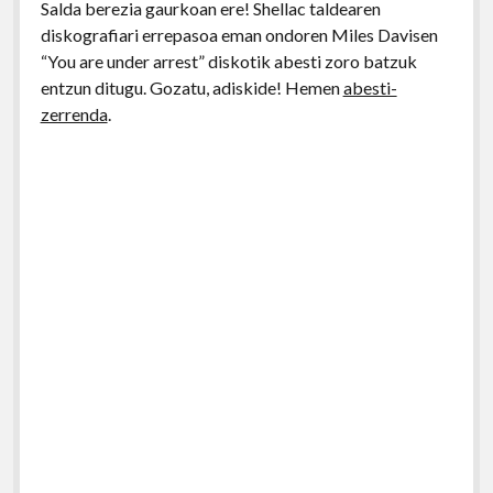
Salda berezia gaurkoan ere! Shellac taldearen
diskografiari errepasoa eman ondoren Miles Davisen
“You are under arrest” diskotik abesti zoro batzuk
entzun ditugu. Gozatu, adiskide! Hemen
abesti-
zerrenda
.