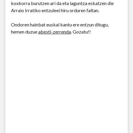
koxkorra burutzen ari da eta laguntza eskatzen die
Arraio Irratiko entzuleei hiru orduren faltan.
Ondoren hainbat euskal kantu ere entzun ditugu,
hemen duzue
abesti-zerrenda
. Gozatu!!