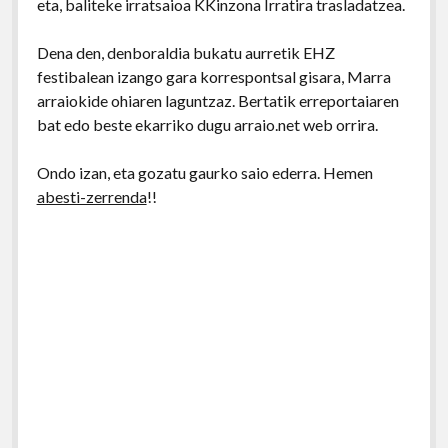
eta, baliteke irratsaioa KKinzona Irratira trasladatzea.
Dena den, denboraldia bukatu aurretik EHZ
festibalean izango gara korrespontsal gisara, Marra
arraiokide ohiaren laguntzaz. Bertatik erreportaiaren
bat edo beste ekarriko dugu arraio.net web orrira.
Ondo izan, eta gozatu gaurko saio ederra. Hemen
abesti-zerrenda
!!