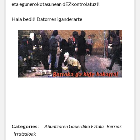
eta egunerokotasunean dEZkontrolatuz!!
Hala bedi!! Datorren iganderarte
Categories:
Ahuntzaren Gauerdiko Eztula
Berriak
Irratsaioak