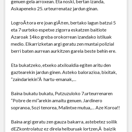
genuen gela arroxean. Eta noski, bertan izanda,
Askapeneko 25. urteurrenataz jardun ginan.
LogroÃ±ora ere joan giÃ±en, bertako lagun batzui 5
eta 7 uurteko espetxe zigorra eskatzen baitiote
Azaroak 14ko greba orokorrean izandako istiluak
medio. Elkarrizketan argi geratu zen muntai polizial
berri baten aurrean aurkitzen garela beste behin ere.
Eta bukatzeko, etxeko atxiloaldia egiten aritu den
gaztearekin jardun ginen. Asteko balorazioa, bixitak,
“zaindariekin”Â hartu-emanak,…
Baina bukatu bukatu, Putzuzuloko 7.urteurrenaren
“Pobre de mi”arekin amaitu genuen. Jardinero
sopranoa, Sozi tenorea, Malintxe mutua,… Aze Koroa!!
Baina argi geratu zen gauza bakarra, astebetez soilik
dEZkontrolatuz ez direla helburuak lortzen,Â baizik