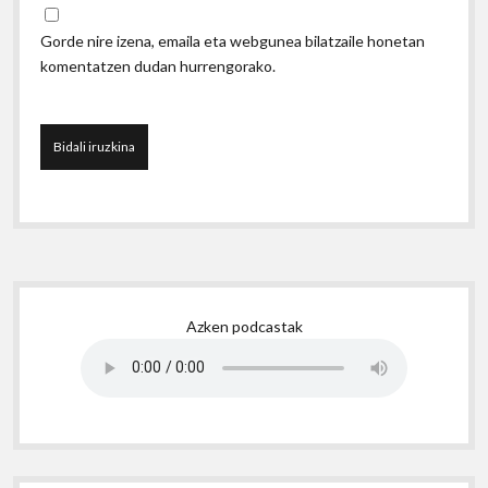
Gorde nire izena, emaila eta webgunea bilatzaile honetan
komentatzen dudan hurrengorako.
Sidebar
Azken podcastak