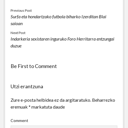
Previous Post
Surfa eta hondartzako futbola biharko Izerditan Blai
saioan
Next Post
Indarkeria sexistaren inguruko Foro Herritarra entzungai
duzue
Be First to Comment
Utzi erantzuna
Zure e-posta helbidea ez da argitaratuko.
Beharrezko
eremuak
*
markatuta daude
Comment