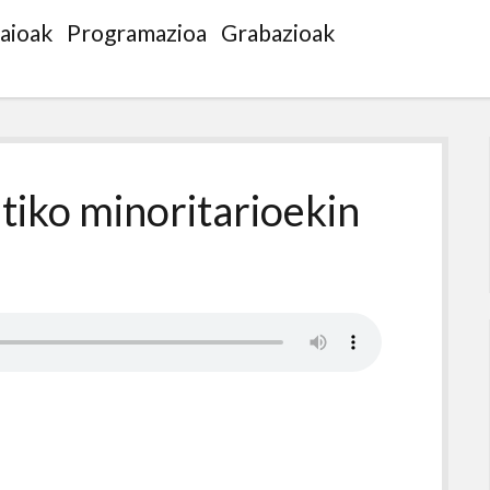
saioak
Programazioa
Grabazioak
tiko minoritarioekin