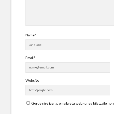
Name*
Email*
Website
Gorde nire izena, emaila eta webgunea bilatzaile 