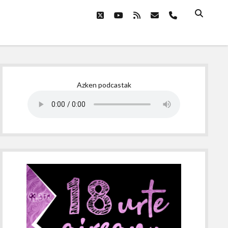
twitter
youtube
rss
email
phone
Sidebar
Azken podcastak