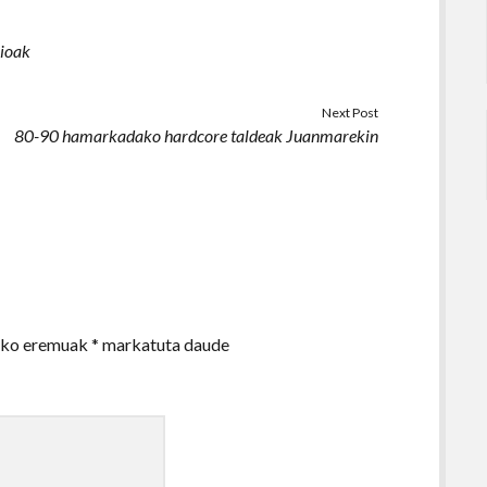
aioak
Next Post
80-90 hamarkadako hardcore taldeak Juanmarekin
zko eremuak
*
markatuta daude