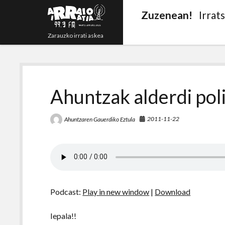
Zuzenean!
Irrat
Zarauzko irrati askea
Ahuntzak alderdi poli
2011-11-22
Ahuntzaren Gauerdiko Eztula
Podcast:
Play in new window
|
Download
Iepala!!