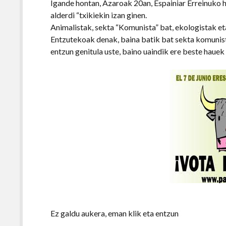
Igande hontan, Azaroak 20an, Espainiar Erreinuko 
alderdi “txikiekin izan ginen.
Animalistak, sekta “Komunista” bat, ekologistak e
Entzutekoak denak, baina batik bat sekta komunist
entzun genitula uste, baino uaindik ere beste hauek
Ez galdu aukera, eman klik eta entzun