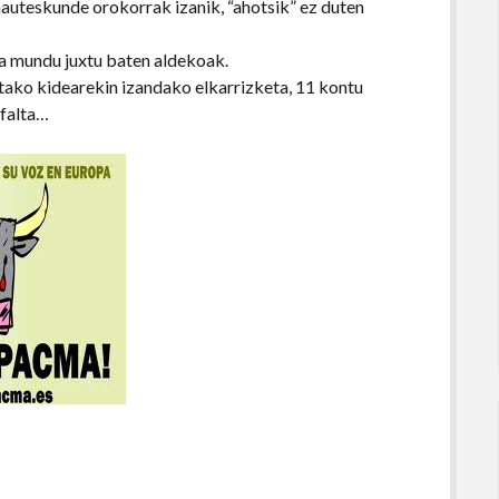
hauteskunde orokorrak izanik, “ahotsik” ez duten
ta mundu juxtu baten aldekoak.
ako kidearekin izandako elkarrizketa, 11 kontu
 falta…