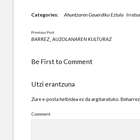
Categories:
Ahuntzaren Gauerdiko Eztula
Irrats
Previous Post
BARREZ_ AUZOLANAREN KULTURAZ
Be First to Comment
Utzi erantzuna
Zure e-posta helbidea ez da argitaratuko.
Beharre
Comment