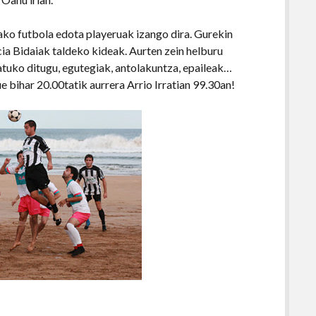
ako futbola edota playeruak izango dira. Gurekin
acia Bidaiak taldeko kideak. Aurten zein helburu
ratuko ditugu, egutegiak, antolakuntza, epaileak…
 bihar 20.00tatik aurrera Arrio Irratian 99.30an!