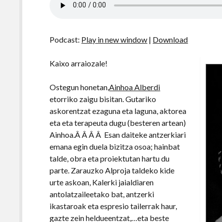
Podcast:
Play in new window
|
Download
Kaixo arraiozale!
Ostegun honetan,
Ainhoa Alberdi
etorriko zaigu bisitan. Gutariko
askorentzat ezaguna eta laguna, aktorea
eta eta terapeuta dugu (besteren artean)
Ainhoa.Â Â Â Â Esan daiteke antzerkiari
emana egin duela bizitza osoa; hainbat
talde, obra eta proiektutan hartu du
parte. Zarauzko Alproja taldeko kide
urte askoan, Kalerki jaialdiaren
antolatzaileetako bat, antzerki
ikastaroak eta espresio tailerrak haur,
gazte zein heldueentzat,…eta beste