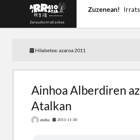
Zuzenean!
Irrat
Zarauzko irrati askea
Hilabetea:
azaroa 2011
Ainhoa Alberdiren az
Atalkan
2011-11-30
atalka