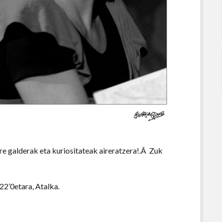
e galderak eta kuriositateak aireratzera!.Â Zuk
22’0etara, Atalka.