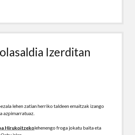
olasaldia Izerditan
ezala lehen zatian herriko taldeen emaitzak izango
ua azpimarratuaz.
a Hirukoitzeko
lehenengo froga jokatu baita eta
 Oahu irlan.