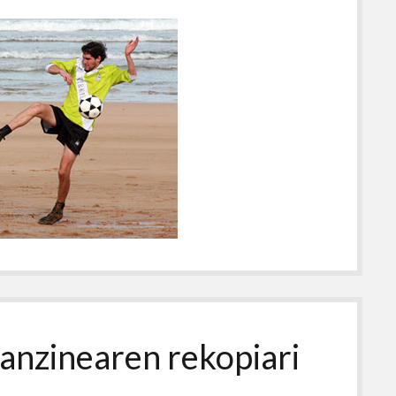
fanzinearen rekopiari