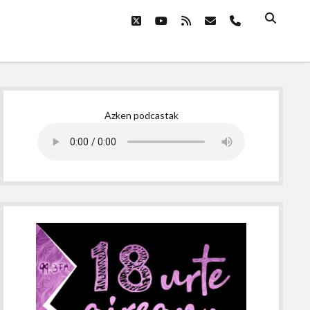
twitter
youtube
rss
email
phone
Sidebar
Azken podcastak