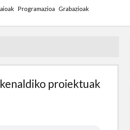
saioak
Programazioa
Grabazioak
kenaldiko proiektuak