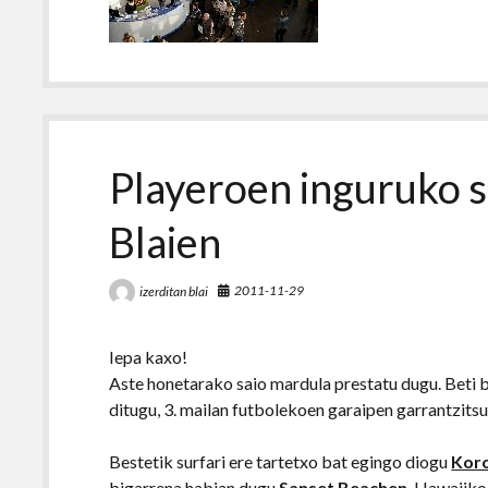
Playeroen inguruko s
Blaien
2011-11-29
izerditan blai
Iepa kaxo!
Aste honetarako saio mardula prestatu dugu. Beti b
ditugu, 3. mailan futbolekoen garaipen garrantzits
Bestetik surfari ere tartetxo bat egingo diogu
Koro
bigarrena habian dugu
Sanset Beachen
, Hawaiiko