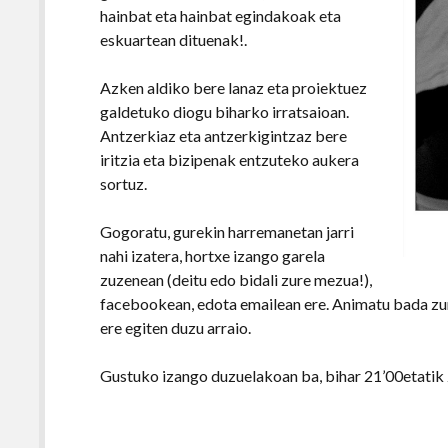
hainbat eta hainbat egindakoak eta
eskuartean dituenak!.
Azken aldiko bere lanaz eta proiektuez
galdetuko diogu biharko irratsaioan.
Antzerkiaz eta antzerkigintzaz bere
iritzia eta bizipenak entzuteko aukera
sortuz.
Gogoratu, gurekin harremanetan jarri
nahi izatera, hortxe izango garela
zuzenean (deitu edo bidali zure mezua!),
facebookean, edota emailean ere. Animatu bada zur
ere egiten duzu arraio.
Gustuko izango duzuelakoan ba, bihar 21’00etatik 