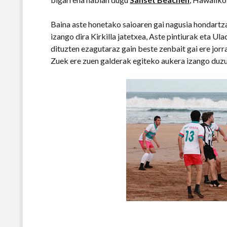
Baina aste honetako saioaren gai nagusia hondartz
izango dira Kirkilla jatetxea, Aste pintiurak eta Ul
dituzten ezagutaraz gain beste zenbait gai ere jor
Zuek ere zuen galderak egiteko aukera izango duzue