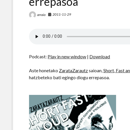
errepasoa
2011-11-29
arraio
Podcast:
Play in new window
|
Download
Aste honetako
ZarataZarautz
saioan,
Short, Fast a
hatzbeteko bati egingo diogu errepasoa.