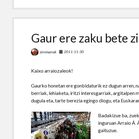
Gaur ere zaku bete z
2011-11-30
zirrimarrak
Kaixo arraiozaleok!
Gaurko honetan ere gonbidaturik ez dugun arren, na
berriak, lehiaketa, iritzi interesgarriak, argital
dugula eta, tarte berezia egingo diogu, eta Euskar
Badakizue ba, zuek 
inguruan Arraio Â 
gaituzue.