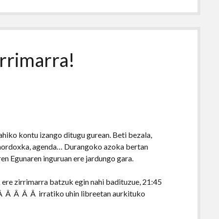
irrimarra!
hiko kontu izango ditugu gurean. Beti bezala,
pen mordoxka, agenda… Durangoko azoka bertan
aren Egunaren inguruan ere jardungo gara.
ere zirrimarra batzuk egin nahi badituzue, 21:45
Â Â Â Â Â irratiko uhin libreetan aurkituko