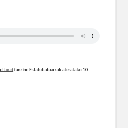
nd Loud
fanzine Estatubatuarrak ateratako 10