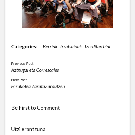
Categories:
Berriak
Irratsaioak
Izerditan blai
Previous Post
Aztnugal eta Correscales
Next Post
Hirukotea ZarataZarautzen
Be First to Comment
Utzi erantzuna