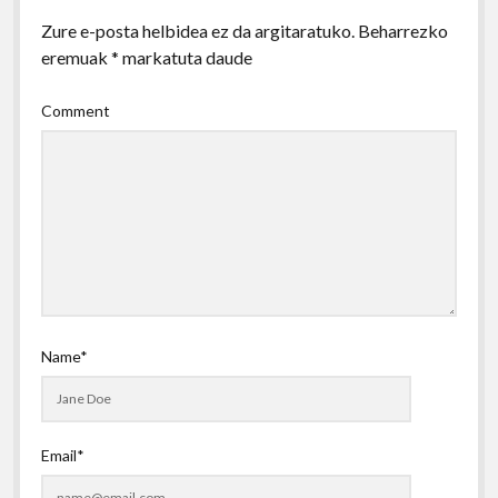
Zure e-posta helbidea ez da argitaratuko.
Beharrezko
eremuak
*
markatuta daude
Comment
Name*
Email*