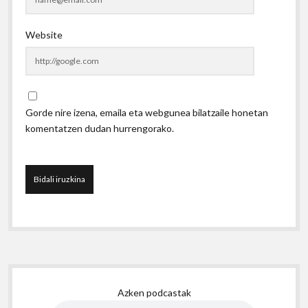
Website
Gorde nire izena, emaila eta webgunea bilatzaile honetan
komentatzen dudan hurrengorako.
Sidebar
Azken podcastak