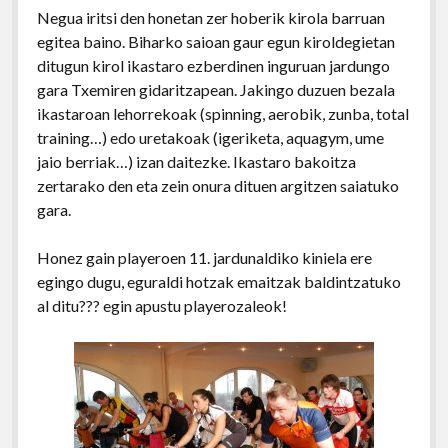
Negua iritsi den honetan zer hoberik kirola barruan
egitea baino. Biharko saioan gaur egun kiroldegietan
ditugun kirol ikastaro ezberdinen inguruan jardungo
gara Txemiren gidaritzapean. Jakingo duzuen bezala
ikastaroan lehorrekoak (spinning, aerobik, zunba, total
training…) edo uretakoak (igeriketa, aquagym, ume
jaio berriak…) izan daitezke. Ikastaro bakoitza
zertarako den eta zein onura dituen argitzen saiatuko
gara.
Honez gain playeroen 11. jardunaldiko kiniela ere
egingo dugu, eguraldi hotzak emaitzak baldintzatuko
al ditu??? egin apustu playerozaleok!