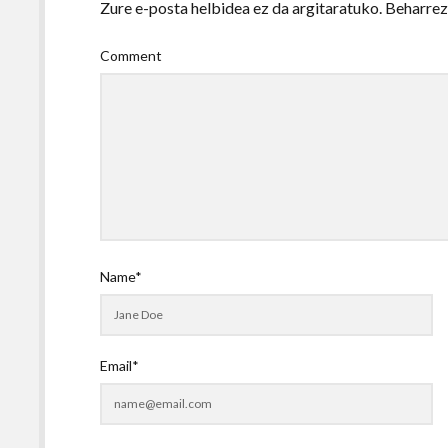
Zure e-posta helbidea ez da argitaratuko.
Beharre
Comment
Name*
Email*