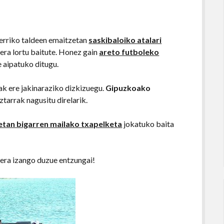
erriko taldeen emaitzetan
saskibaloiko atalari
oera lortu baitute. Honez gain
areto futboleko
e aipatuko ditugu.
k ere jakinaraziko dizkizuegu.
Gipuzkoako
ztarrak nagusitu direlarik.
tan bigarren mailako txapelketa
jokatuko baita
era izango duzue entzungai!