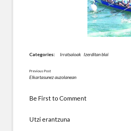
Categories:
Irratsaioak
Izerditan blai
Previous Post
Elkartasunez auzolanean
Be First to Comment
Utzi erantzuna