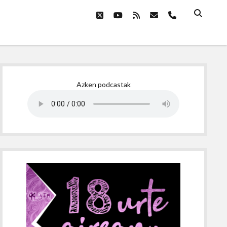
twitter
youtube
rss
email
phone
Sidebar
Azken podcastak