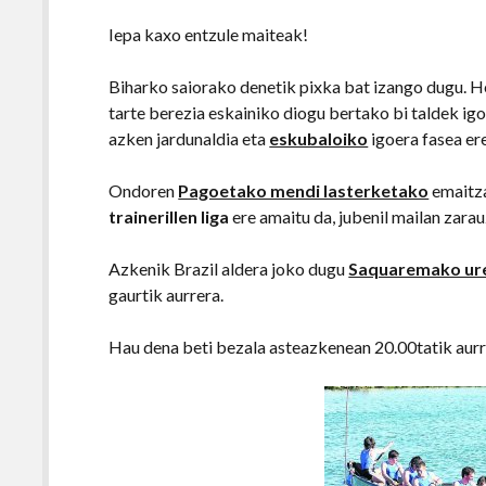
Iepa kaxo entzule maiteak!
Biharko saiorako denetik pixka bat izango dugu. H
tarte berezia eskainiko diogu bertako bi taldek ig
azken jardunaldia eta
eskubaloiko
igoera fasea er
Ondoren
Pagoetako mendi lasterketako
emaitza
trainerillen liga
ere amaitu da, jubenil mailan zarau
Azkenik Brazil aldera joko dugu
Saquaremako ure
gaurtik aurrera.
Hau dena beti bezala asteazkenean 20.00tatik aurr