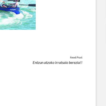
Next Post
Entzun atzoko irratsaio berezia!!