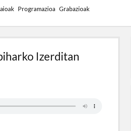
saioak
Programazioa
Grabazioak
biharko Izerditan