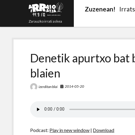
Zuzenean!
Irrat
Zarauzko irrati askea
Denetik apurtxo bat 
blaien
2014-05-20
izerditan blai
Podcast:
Play in new window
|
Download