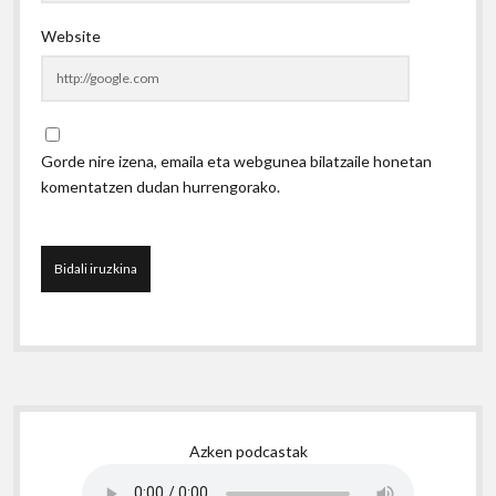
Website
Gorde nire izena, emaila eta webgunea bilatzaile honetan
komentatzen dudan hurrengorako.
Sidebar
Azken podcastak