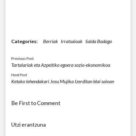
Categories:
Berriak
Irratsaioak
Salda Badago
Previous Post
Tartalariak eta Azpeitiko egoera sozio-ekonomikoa
Next Post
Ketako lehendakari Josu Mujika Izerditan blai saioan
Be First to Comment
Utzi erantzuna