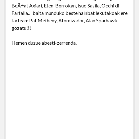
BeÃ±at Axiari, Eten, Borrokan, Isuo Sasiia, Occhi di
Farfalla… baita munduko beste hainbat lekutakoak ere
tartean: Pat Metheny, Atomizador, Alan Sparhawk…
gozatu!!!
Hemen duzue
abesti-zerrenda
.