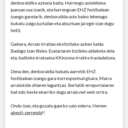
denboraldiko azkena baita. Hurrengo astelehena
juansan sua izanik, eta hurrengoan EHZ festibalean
izango garelarik, denboralida uste baino lehenago
bukatu zaigu (uztailan eta abuztuan jai egin izan dugu
beti).
Gainera, Arraio Irratian ekoitzitako azken Salda
Badago izan liteke. Esatariaren bizileku aldaketa dela
eta, baliteke irratsaioa KKinzona Irratira trasladatzea.
Dena den, denboraldia bukatu aurretik EHZ
festibalean izango gara korrespontsal gisara, Marra
arraiokide ohiaren laguntzaz. Bertatik erreportaiaren
bat edo beste ekarriko dugu arraio.net web orrira.
Ondo izan, eta gozatu gaurko saio ederra. Hemen
abesti-zerrenda
!!