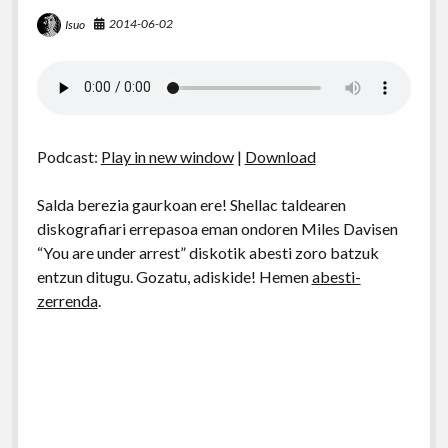
2014-06-02
Isuo
Podcast:
Play in new window
|
Download
Salda berezia gaurkoan ere! Shellac taldearen
diskografiari errepasoa eman ondoren Miles Davisen
“You are under arrest” diskotik abesti zoro batzuk
entzun ditugu. Gozatu, adiskide! Hemen
abesti-
zerrenda
.