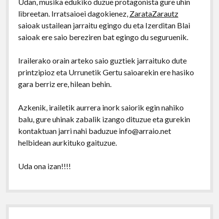
Udan, musika edukiko duzue protagonista gure uhin
libreetan. Irratsaioei dagokienez,
ZarataZarautz
saioak ustailean jarraitu egingo du eta Izerditan Blai
saioak ere saio bereziren bat egingo du seguruenik.
Irailerako orain arteko saio guztiek jarraituko dute
printzipioz eta Urrunetik Gertu saioarekin ere hasiko
gara berriz ere, hilean behin.
Azkenik, irailetik aurrera inork saiorik egin nahiko
balu, gure uhinak zabalik izango dituzue eta gurekin
kontaktuan jarri nahi baduzue info@arraio.net
helbidean aurkituko gaituzue.
Uda ona izan!!!!