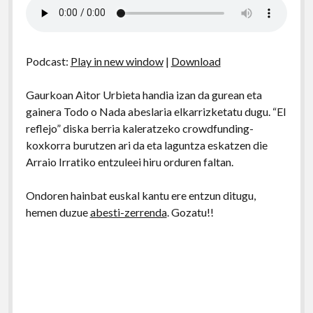
Podcast:
Play in new window
|
Download
Gaurkoan Aitor Urbieta handia izan da gurean eta
gainera Todo o Nada abeslaria elkarrizketatu dugu. “El
reflejo” diska berria kaleratzeko crowdfunding-
koxkorra burutzen ari da eta laguntza eskatzen die
Arraio Irratiko entzuleei hiru orduren faltan.
Ondoren hainbat euskal kantu ere entzun ditugu,
hemen duzue
abesti-zerrenda
. Gozatu!!