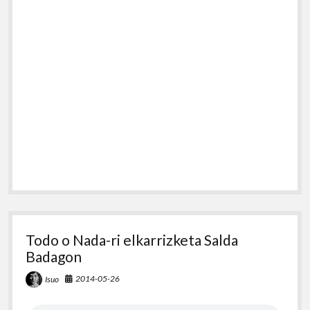
Todo o Nada-ri elkarrizketa Salda
Badagon
2014-05-26
Isuo