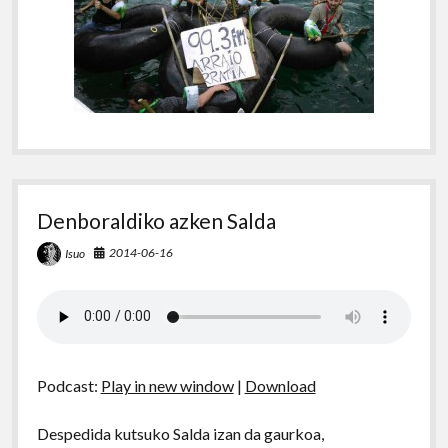
Denboraldiko azken Salda
2014-06-16
Isuo
Podcast:
Play in new window
|
Download
Despedida kutsuko Salda izan da gaurkoa,