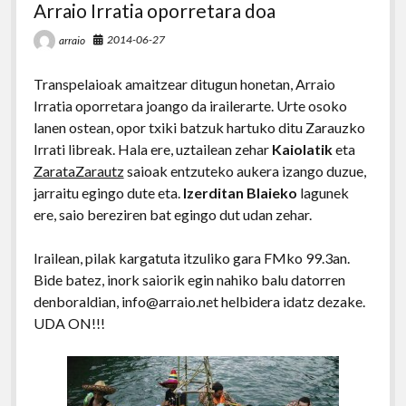
Arraio Irratia oporretara doa
2014-06-27
arraio
Transpelaioak amaitzear ditugun honetan, Arraio
Irratia oporretara joango da irailerarte. Urte osoko
lanen ostean, opor txiki batzuk hartuko ditu Zarauzko
Irrati libreak. Hala ere, uztailean zehar
Kaiolatik
eta
ZarataZarautz
saioak entzuteko aukera izango duzue,
jarraitu egingo dute eta.
Izerditan Blaieko
lagunek
ere, saio bereziren bat egingo dut udan zehar.
Irailean, pilak kargatuta itzuliko gara FMko 99.3an.
Bide batez, inork saiorik egin nahiko balu datorren
denboraldian, info@arraio.net helbidera idatz dezake.
UDA ON!!!