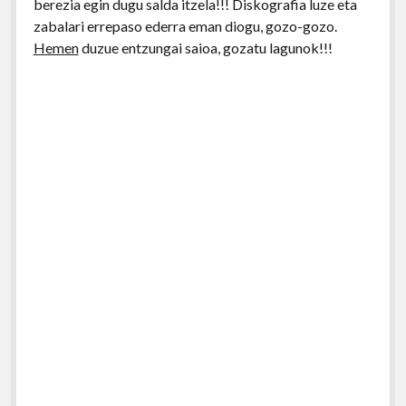
berezia egin dugu salda itzela!!! Diskografia luze eta
zabalari errepaso ederra eman diogu, gozo-gozo.
Hemen
duzue entzungai saioa, gozatu lagunok!!!