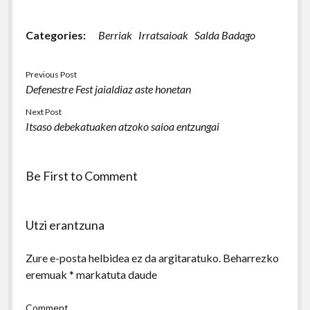
Categories:
Berriak
Irratsaioak
Salda Badago
Previous Post
Defenestre Fest jaialdiaz aste honetan
Next Post
Itsaso debekatuaken atzoko saioa entzungai
Be First to Comment
Utzi erantzuna
Zure e-posta helbidea ez da argitaratuko.
Beharrezko
eremuak
*
markatuta daude
Comment