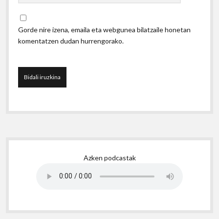
Gorde nire izena, emaila eta webgunea bilatzaile honetan
komentatzen dudan hurrengorako.
Sidebar
Azken podcastak