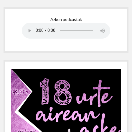
Sidebar
Azken podcastak