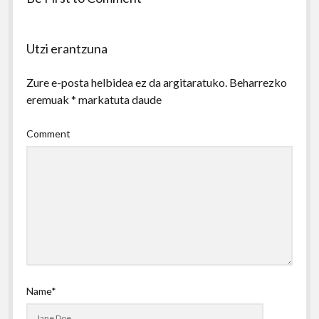
Utzi erantzuna
Zure e-posta helbidea ez da argitaratuko.
Beharrezko
eremuak
*
markatuta daude
Comment
Name*