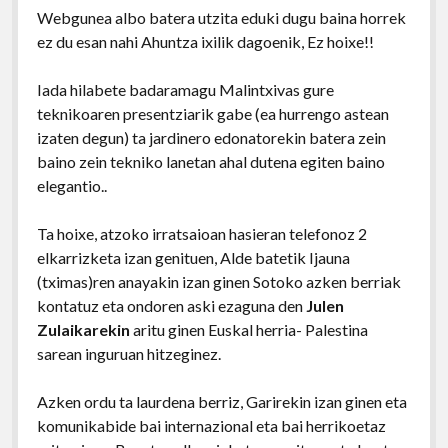
Webgunea albo batera utzita eduki dugu baina horrek
ez du esan nahi Ahuntza ixilik dagoenik, Ez hoixe!!
Iada hilabete badaramagu Malintxivas gure
teknikoaren presentziarik gabe (ea hurrengo astean
izaten degun) ta jardinero edonatorekin batera zein
baino zein tekniko lanetan ahal dutena egiten baino
elegantio..
Ta hoixe, atzoko irratsaioan hasieran telefonoz 2
elkarrizketa izan genituen, Alde batetik Ijauna
(tximas)ren anayakin izan ginen Sotoko azken berriak
kontatuz eta ondoren aski ezaguna den
Julen
Zulaikarekin
aritu ginen Euskal herria- Palestina
sarean inguruan hitzeginez.
Azken ordu ta laurdena berriz, Garirekin izan ginen eta
komunikabide bai internazional eta bai herrikoetaz