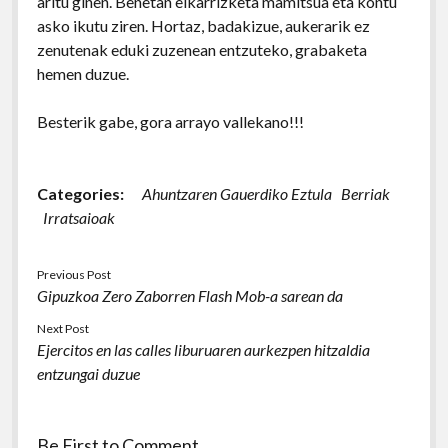
aritu ginen. Benetan elkarrizketa mamitsua eta kontu
asko ikutu ziren. Hortaz, badakizue, aukerarik ez
zenutenak eduki zuzenean entzuteko, grabaketa
hemen duzue.
Besterik gabe, gora arrayo vallekano!!!
Categories:
Ahuntzaren Gauerdiko Eztula
Berriak
Irratsaioak
Previous Post
Gipuzkoa Zero Zaborren Flash Mob-a sarean da
Next Post
Ejercitos en las calles liburuaren aurkezpen hitzaldia
entzungai duzue
Be First to Comment