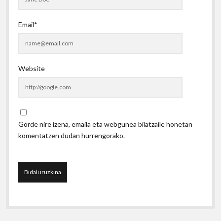
Email*
Website
Gorde nire izena, emaila eta webgunea bilatzaile honetan
komentatzen dudan hurrengorako.