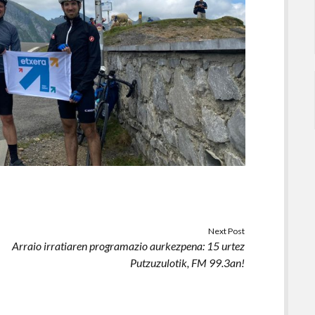
Next Post
Arraio irratiaren programazio aurkezpena: 15 urtez
Putzuzulotik, FM 99.3an!