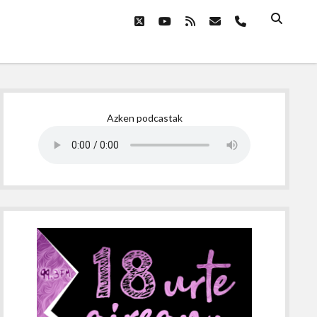
twitter
youtube
rss
email
phone
Sidebar
Azken podcastak