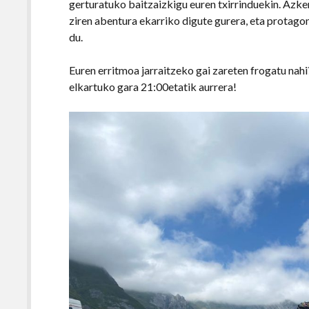
gerturatuko baitzaizkigu euren txirrinduekin. Azk
ziren abentura ekarriko digute gurera, eta protag
du.
Euren erritmoa jarraitzeko gai zareten frogatu nahi
elkartuko gara 21:00etatik aurrera!