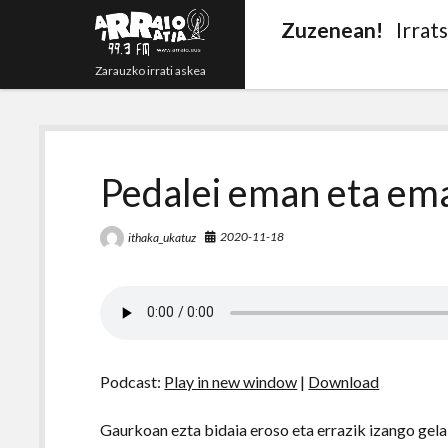
Zuzenean!
Irrat
Zarauzko irrati askea
Pedalei eman eta em
2020-11-18
ithaka_ukatuz
Podcast:
Play in new window
|
Download
Gaurkoan ezta bidaia eroso eta errazik izango gela