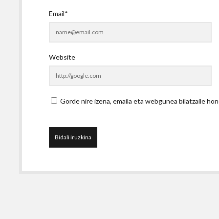
Email*
Website
Gorde nire izena, emaila eta webgunea bilatzaile 