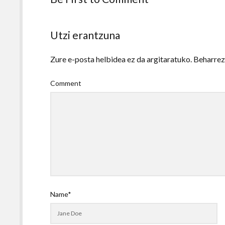
Utzi erantzuna
Zure e-posta helbidea ez da argitaratuko.
Beharre
Comment
Name*