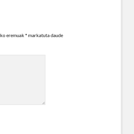
zko eremuak
*
markatuta daude