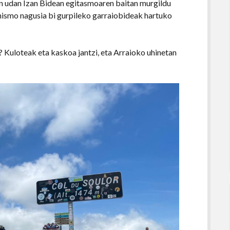
en udan Izan Bidean egitasmoaren baitan murgildu
onismo nagusia bi gurpileko garraiobideak hartuko
? Kuloteak eta kaskoa jantzi, eta Arraioko uhinetan