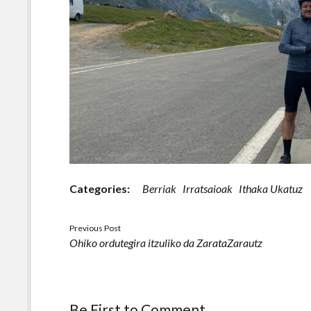
Categories:
Berriak
Irratsaioak
Ithaka Ukatuz
Previous Post
Ohiko ordutegira itzuliko da ZarataZarautz
Be First to Comment