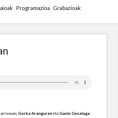
saioak
Programazioa
Grabazioak
an
 arroxean,
Gorka Aranguren
eta
Ganix Gesalaga