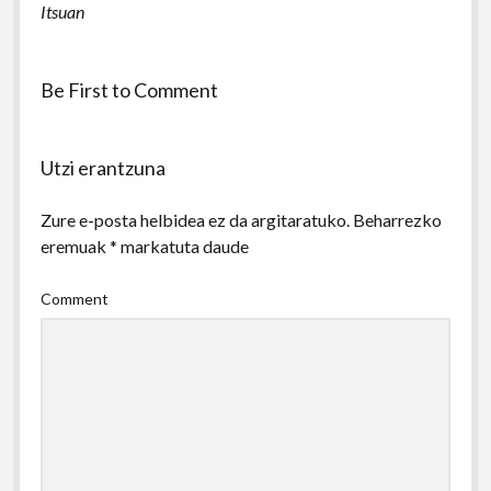
Itsuan
Be First to Comment
Utzi erantzuna
Zure e-posta helbidea ez da argitaratuko.
Beharrezko
eremuak
*
markatuta daude
Comment