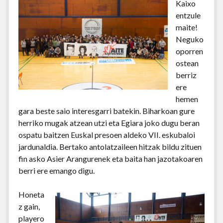
Kaixo
entzule
maite!
Neguko
oporren
ostean
berriz
ere
hemen
gara beste saio interesgarri batekin. Biharkoan gure
herriko mugak atzean utzi eta Egiara joko dugu beran
ospatu baitzen Euskal presoen aldeko VII. eskubaloi
jardunaldia. Bertako antolatzaileen hitzak bildu zituen
fin asko Asier Arangurenek eta baita han jazotakoaren
berri ere emango digu.
Honeta
z gain,
playero