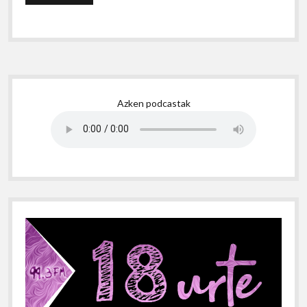
Sidebar
Azken podcastak