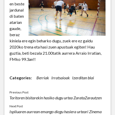
en beste
jardunal
di baten
atarian
gaude,
beraz
kiniela ere egin beharko dugu, zuek ere ez galdu
2020ko trena eta hasi zuen apustuak egiten! Hau
guztia, beti bezala 21.00tatik aurrera Arraio Irratian,
FMko 99.3an!!
Categories:
Berriak
Irratsaioak
Izerditan blai
Previous Post
Toritoren bisitarekin hasiko dugu urtea ZarataZarautzen
Next Post
Ispiluaren aurrean emango diogu hasiera urteari Zinema