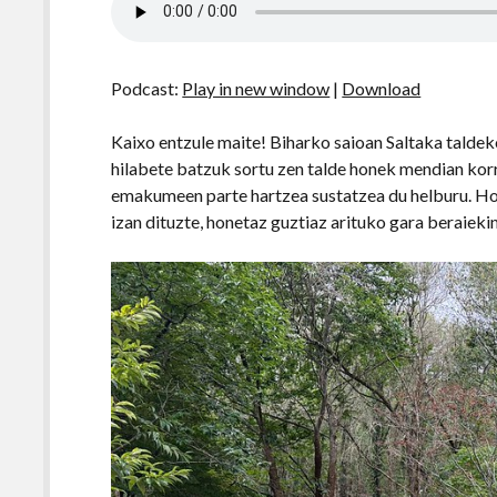
Podcast:
Play in new window
|
Download
Kaixo entzule maite! Biharko saioan Saltaka taldek
hilabete batzuk sortu zen talde honek mendian kor
emakumeen parte hartzea sustatzea du helburu. Ho
izan dituzte, honetaz guztiaz arituko gara beraiekin