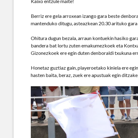
Kaixo entzule maite!
Berriz ere gela arroxean izango gara beste denbor
mantenduko ditugu, asteazkean 20.30 arituko gara
Ohitura dugun bezala, arraun kontuekin hasiko ga
bandera bat lortu zuten emakumezkoek eta Kontxak
Gizonezkoek ere egin duten denboraldi txukuna er
Honetaz guztiaz gain, playeroetako kiniela ere egi
hasten baita, beraz, zuek ere apustuak egin ditzake