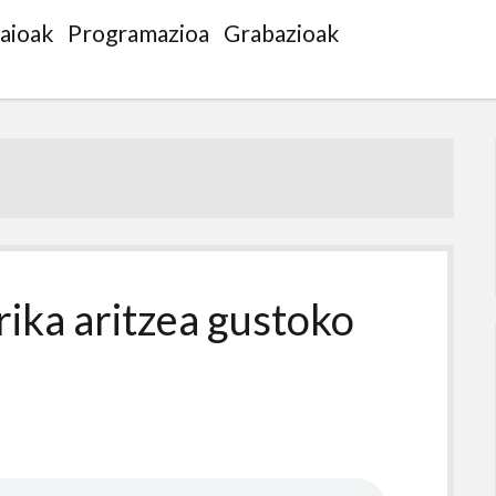
saioak
Programazioa
Grabazioak
rika aritzea gustoko