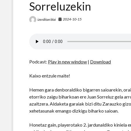
Sorreluzekin
2024-10-15
izerditan blai
Podcast:
Play in new window
|
Download
Kaixo entzule maite!
Hemen gara denboraldiko bigarren saioarekin, orai
etorriko zaigu biharkoan ere Juan Sorreluz gela a
azaltzera. Aldaketa garaiak bizi ditu Zarauzko gi
xehetasunak emango dizkigu biharko saioan.
Honetaz gain, playerotako 2. jardunaldiko kiniela e