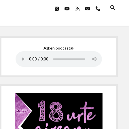
twitter
youtube
rss
email
phone
Sidebar
Azken podcastak