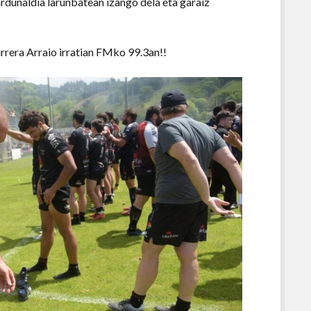
ardunaldia larunbatean izango dela eta garaiz
rrera Arraio irratian FMko 99.3an!!