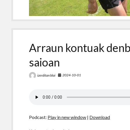
Arraun kontuak denb
saioan
2024-10-01
izerditan blai
Podcast:
Play in new window
|
Download