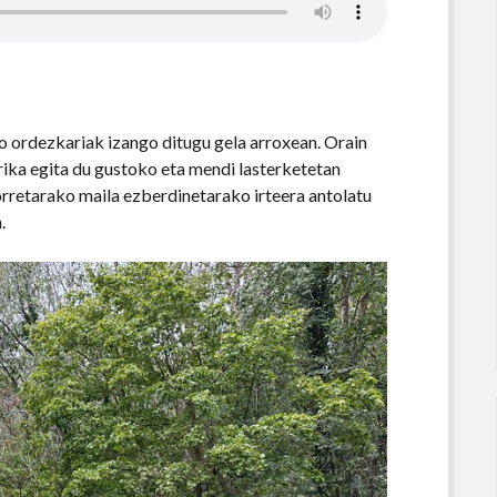
o ordezkariak izango ditugu gela arroxean. Orain
rika egita du gustoko eta mendi lasterketetan
rretarako maila ezberdinetarako irteera antolatu
.