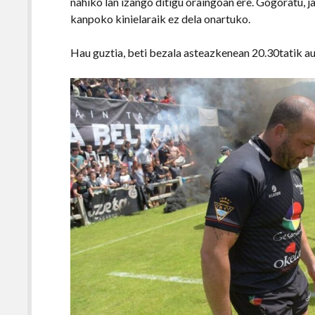
nahiko lan izango ditigu oraingoan ere. Gogoratu, j
kanpoko kinielaraik ez dela onartuko.
Hau guztia, beti bezala asteazkenean 20.30tatik au