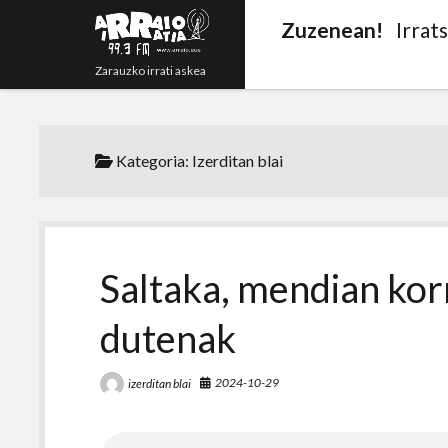
Zuzenean!
Irrat
Zarauzko irrati askea
Kategoria:
Izerditan blai
Saltaka, mendian kor
dutenak
2024-10-29
izerditan blai