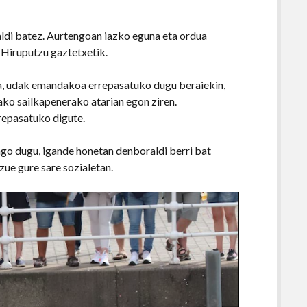
aldi batez. Aurtengoan iazko eguna eta ordua
 Hiruputzu gaztetxetik.
ra, udak emandakoa errepasatuko dugu beraiekin,
o sailkapenerako atarian egon ziren.
repasatuko digute.
ngo dugu, igande honetan denboraldi berri bat
zue gure sare sozialetan.