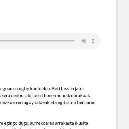
ngoan errugby kontuekin. Beti bezain jator
rroxera denboraldi berri honen nondik norakoak
zonezkoen errugby taldeak eta egitasmo berriaren
re egingo dugu, aurrekoaren arrakasta ikusita