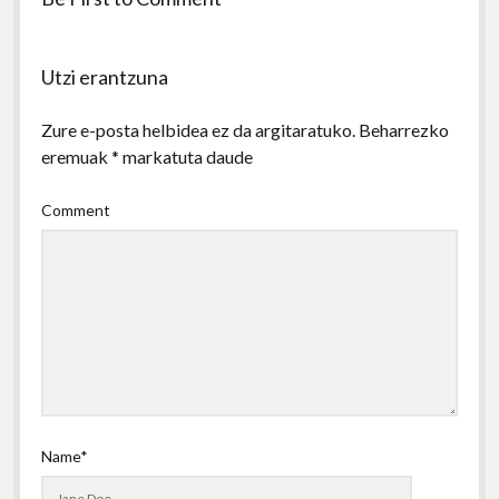
Utzi erantzuna
Zure e-posta helbidea ez da argitaratuko.
Beharrezko
eremuak
*
markatuta daude
Comment
Name*