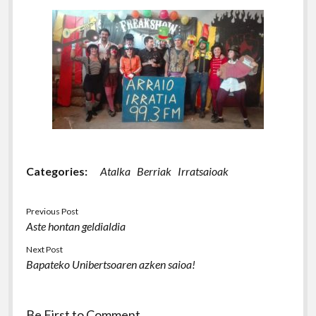
Categories:
Atalka
Berriak
Irratsaioak
Previous Post
Aste hontan geldialdia
Next Post
Bapateko Unibertsoaren azken saioa!
Be First to Comment