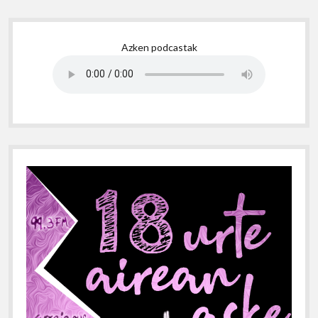
Sidebar
Azken podcastak