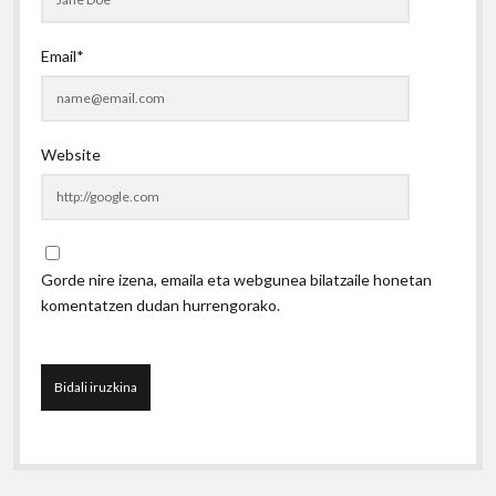
Email*
Website
Gorde nire izena, emaila eta webgunea bilatzaile honetan
komentatzen dudan hurrengorako.