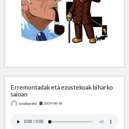
Erremontadak eta ezustekoak biharko
saioan
2019-06-18
izerditan blai