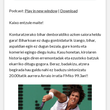
Podcast:
Play in new window
|
Download
Kaixo entzule maite!
Konturatzerako bihar denboraldiko azken saiora heldu
gara! Biharkoan ez dugu gonbidaturik izango, bihar,
aspaldian egin ez dugun bezala, gure kontu eta
komeriei egingo diegu kuku. Kasu honetan, kirolaren
historia egin diren erremontadak eta ezusteko batzuk
ekarriko ditugu gogora. Beraz, badakizu, atzera
begirada hau galdu nahi ez baduzu sintonizatu
20.00tatik aurrera Arraio irratia FMko 99.3an!!