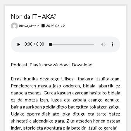
Non da ITHAKA?
2019-06-19
ithaka_ukatuz
Podcast:
Play in new window
|
Download
Erraz irudika dezakegu Ulises, Ithakara itzulitakoan,
Peneloperen musua jaso ondoren, bidaia laburrik ez
dagoela esanez. Gurea kasuan azaroan hasitako bidaia
ez da motza izan, luzea eta zabala esango genuke,
baina gaurkoan geldialditxo bat egitea tokatzen zaigu.
Udako oporraldiak ate joka ditugu eta tarte batez
uhinetatik aldenduko gara. Ziur atseden honen ostean
indar, istorio eta abentura pila batekin itzuliko garela!