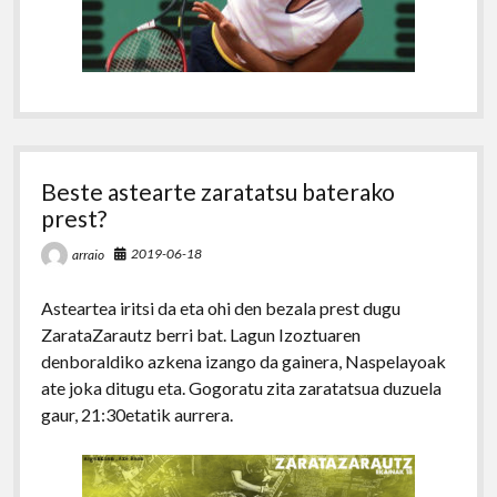
Beste astearte zaratatsu baterako
prest?
2019-06-18
arraio
Asteartea iritsi da eta ohi den bezala prest dugu
ZarataZarautz berri bat. Lagun Izoztuaren
denboraldiko azkena izango da gainera, Naspelayoak
ate joka ditugu eta. Gogoratu zita zaratatsua duzuela
gaur, 21:30etatik aurrera.