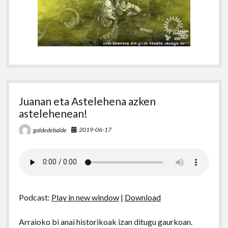
Juanan eta Astelehena azken
astelehenean!
2019-06-17
galdedebalde
Podcast:
Play in new window
|
Download
Arraioko bi anai historikoak izan ditugu gaurkoan.