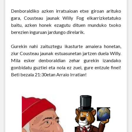
Denboraldiko azken irratsaioan etxe giroan arituko
gara, Cousteau jaunak Willy Fog elkarrizketatuko
baitu, azken honek ezagutu dituen munduko txoko
berezien inguruan jardungo direlarik.
Gurekin nahi zaituztegu ikasturte amaiera honetan,
ziur Cousteau jaunak estuasunetan jartzen duela Willy.
Mila esker denboraldian zehar gurekin izandako
gonbidatu guztiei eta nola ez zuei, gure entzule finei!
Beti bezala 21:30etan Arraio Irratian!