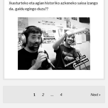
Ikasturteko eta agian historiko azkeneko saioa izango
da.. galdu egingo duzu??
Posts
1
2
…
4
Next
pagination