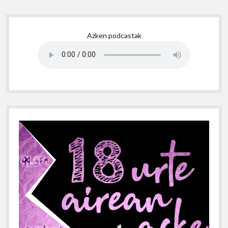
Sidebar
Azken podcastak