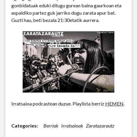
gonbidatuak eduki ditugu gurean baina gaurkoan eta
aspaldiko partez guk jarriko dugu zarata apur bat.
Guzti hau, beti bezala 21:30etatik aurrera.
Irratsaioa podcastean duzue. Playlista berriz
HEMEN
.
Categories:
Berriak
Irratsaioak
Zaratazarautz