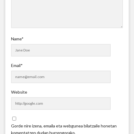
Name*
Email*
Website
Gorde nire izena, emaila eta webgunea bilatzaile honetan
komentatzen dudan hurrengorako.