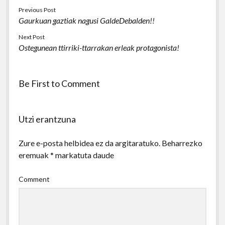
Previous Post
Gaurkuan gaztiak nagusi GaldeDebalden!!
Next Post
Ostegunean ttirriki-ttarrakan erleak protagonista!
Be First to Comment
Utzi erantzuna
Zure e-posta helbidea ez da argitaratuko.
Beharrezko
eremuak
*
markatuta daude
Comment