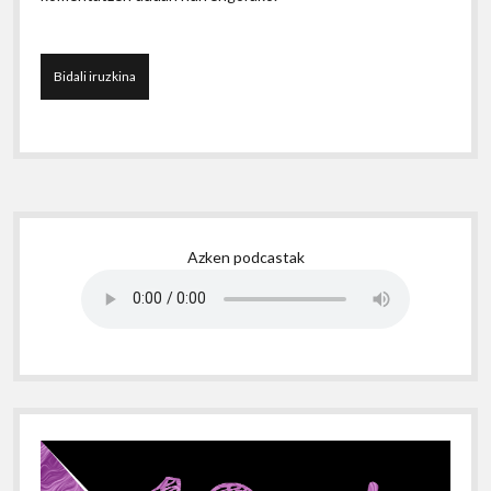
Sidebar
Azken podcastak