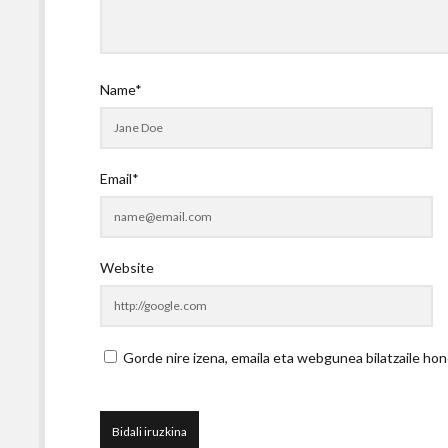
Name*
Email*
Website
Gorde nire izena, emaila eta webgunea bilatzaile 