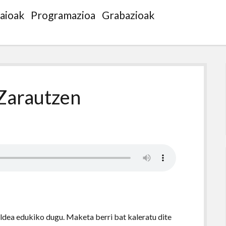
saioak
Programazioa
Grabazioak
aZarautzen
ldea edukiko dugu. Maketa berri bat kaleratu dite