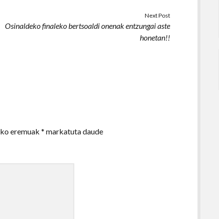
Next Post
Osinaldeko finaleko bertsoaldi onenak entzungai aste
honetan!!
zko eremuak
*
markatuta daude