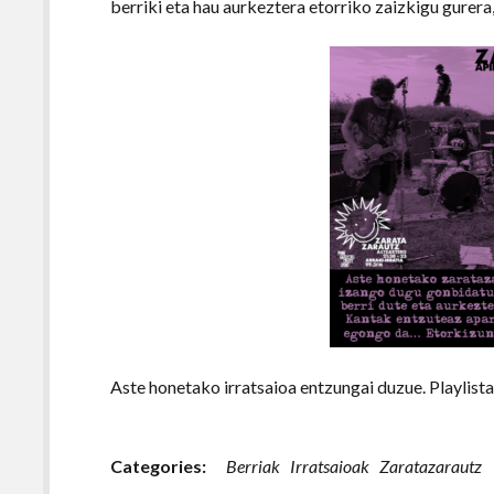
berriki eta hau aurkeztera etorriko zaizkigu gurera
Aste honetako irratsaioa entzungai duzue. Playlist
Categories:
Berriak
Irratsaioak
Zaratazarautz