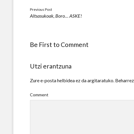
Previous Post
Altsasukoak, Boro… ASKE!
Be First to Comment
Utzi erantzuna
Zure e-posta helbidea ez da argitaratuko.
Beharre
Comment