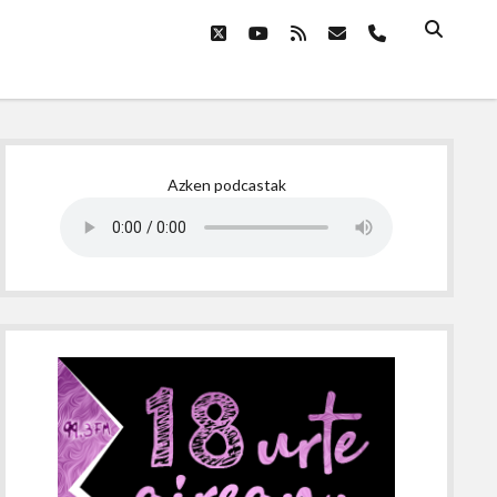
twitter
youtube
rss
email
phone
Sidebar
Azken podcastak