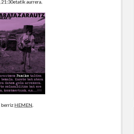
, 21:30etatik aurrera.
a berriz
HEMEN
.