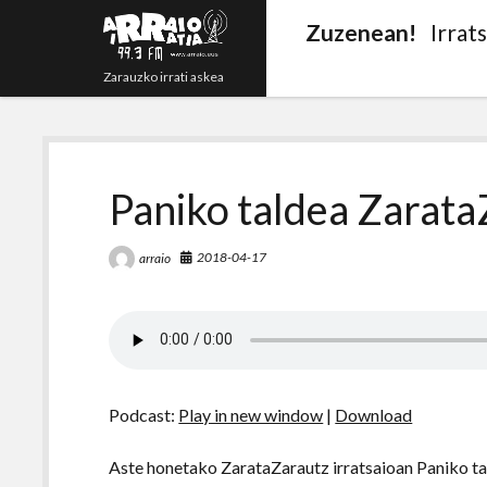
Zuzenean!
Irrat
Zarauzko irrati askea
Paniko taldea Zarat
2018-04-17
arraio
Podcast:
Play in new window
|
Download
Aste honetako ZarataZarautz irratsaioan Paniko ta