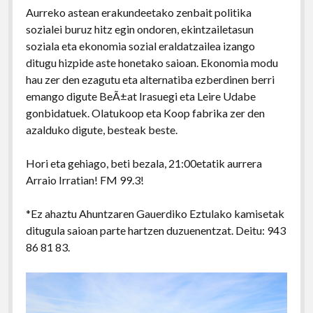
Aurreko astean erakundeetako zenbait politika
sozialei buruz hitz egin ondoren, ekintzailetasun
soziala eta ekonomia sozial eraldatzailea izango
ditugu hizpide aste honetako saioan. Ekonomia modu
hau zer den ezagutu eta alternatiba ezberdinen berri
emango digute BeÃ±at Irasuegi eta Leire Udabe
gonbidatuek. Olatukoop eta Koop fabrika zer den
azalduko digute, besteak beste.
Hori eta gehiago, beti bezala, 21:00etatik aurrera
Arraio Irratian! FM 99.3!
*Ez ahaztu Ahuntzaren Gauerdiko Eztulako kamisetak
ditugula saioan parte hartzen duzuenentzat. Deitu: 943
86 81 83.