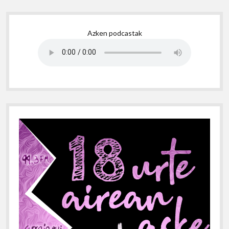
Sidebar
Azken podcastak