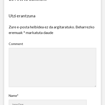
Utzi erantzuna
Zure e-posta helbidea ez da argitaratuko.
Beharrezko
eremuak
*
markatuta daude
Comment
Name*