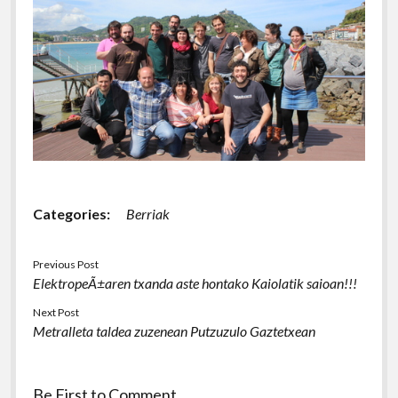
Categories:
Berriak
Previous Post
ElektropeÃ±aren txanda aste hontako Kaiolatik saioan!!!
Next Post
Metralleta taldea zuzenean Putzuzulo Gaztetxean
Be First to Comment