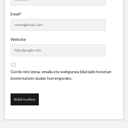
Email*
Website
Gorde nire izena, emaila eta webgunea bilatzaile honetan
komentatzen dudan hurrengorako.