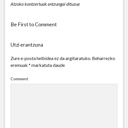
Atzoko kontzertuak entzungai dituzue
Be First to Comment
Utzi erantzuna
Zure e-posta helbidea ez da argitaratuko.
Beharrezko
eremuak
*
markatuta daude
Comment