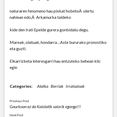
naturaren fenomeno hau pixkat hobetoÂ ulertu
nahiean edo,Â Arkamurka taldeko
kide den Irati Epelde gurera gonbidatu degu.
Mareak, olatuak, hondarra…Aste bururako pronostiko
eta guzti.
Elkarrizketa interesgarri hau entzuteko behean klic
egin
Categories:
Atalka
Berriak
Irratsaioak
Previous Post
Gaurkoan ez da Kaiolatik saiorik egongo!!!
Next Post