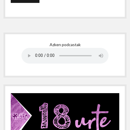
Sidebar
Azken podcastak