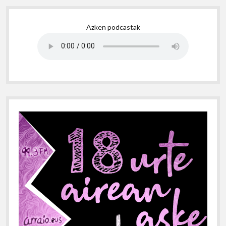
Sidebar
Azken podcastak