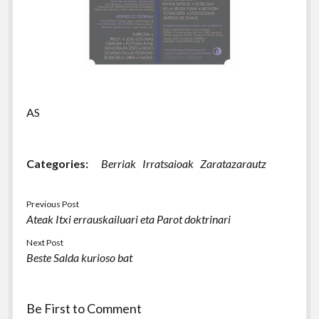
AS
Categories:
Berriak
Irratsaioak
Zaratazarautz
Previous Post
Ateak Itxi errauskailuari eta Parot doktrinari
Next Post
Beste Salda kurioso bat
Be First to Comment