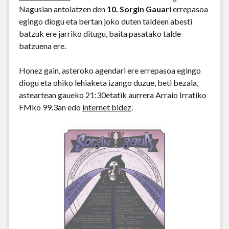
Nagusian antolatzen den
10. Sorgin Gauari
errepasoa
egingo diogu eta bertan joko duten taldeen abesti
batzuk ere jarriko ditugu, baita pasatako talde
batzuena ere.
Honez gain, asteroko agendari ere errepasoa egingo
diogu eta ohiko lehiaketa izango duzue, beti bezala,
asteartean gaueko 21:30etatik aurrera Arraio Irratiko
FMko 99.3an edo
internet bidez
.