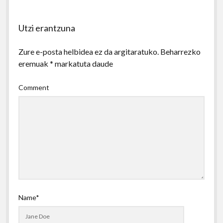
Utzi erantzuna
Zure e-posta helbidea ez da argitaratuko.
Beharrezko
eremuak
*
markatuta daude
Comment
Name*