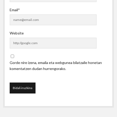
Email*
Website
Gorde nire izena, emaila eta webgunea bilatzaile honetan
komentatzen dudan hurrengorako.