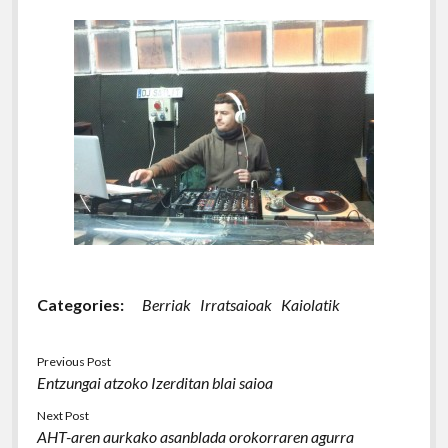
Categories:
Berriak
Irratsaioak
Kaiolatik
Previous Post
Entzungai atzoko Izerditan blai saioa
Next Post
AHT-aren aurkako asanblada orokorraren agurra