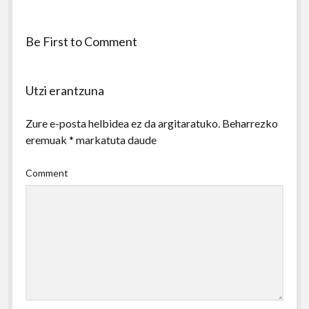
Be First to Comment
Utzi erantzuna
Zure e-posta helbidea ez da argitaratuko.
Beharrezko
eremuak
*
markatuta daude
Comment