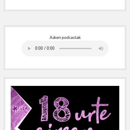
Sidebar
Azken podcastak