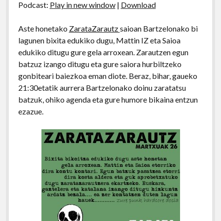
Podcast:
Play in new window
|
Download
Aste honetako
ZarataZarautz
saioan Bartzelonako bi
lagunen bixita edukiko dugu, Mattin IZ eta Saioa
edukiko ditugu gure gela arroxean. Zarautzen egun
batzuz izango ditugu eta gure saiora hurbiltzeko
gonbiteari baiezkoa eman diote. Beraz, bihar, gaueko
21:30etatik aurrera Bartzelonako doinu zaratatsu
batzuk, ohiko agenda eta gure humore bikaina entzun
ezazue.