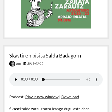
Skastiren bisita Salda Badago-n
2013-03-25
Isuo
Podcast:
Play in new window
|
Download
Skasti
talde zarauztarra izango dugu astelehen