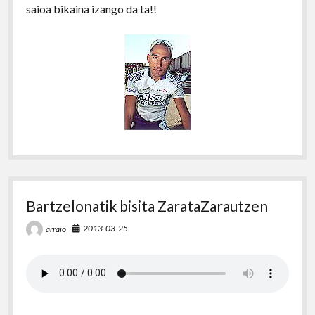
saioa bikaina izango da ta!!
Bartzelonatik bisita ZarataZarautzen
2013-03-25
arraio