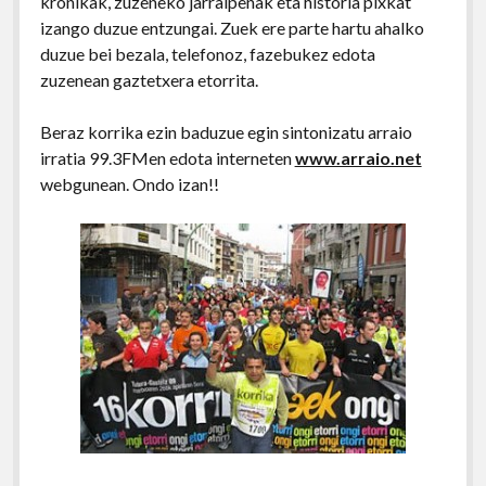
kronikak, zuzeneko jarraipenak eta historia pixkat
izango duzue entzungai. Zuek ere parte hartu ahalko
duzue bei bezala, telefonoz, fazebukez edota
zuzenean gaztetxera etorrita.
Beraz korrika ezin baduzue egin sintonizatu arraio
irratia 99.3FMen edota interneten
www.arraio.net
webgunean. Ondo izan!!