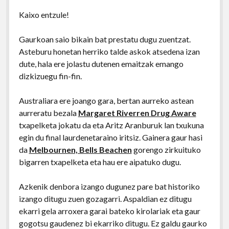
Kaixo entzule!
Gaurkoan saio bikain bat prestatu dugu zuentzat.
Asteburu honetan herriko talde askok atsedena izan
dute, hala ere jolastu dutenen emaitzak emango
dizkizuegu fin-fin.
Australiara ere joango gara, bertan aurreko astean
aurreratu bezala
Margaret Riverren Drug Aware
txapelketa jokatu da eta Aritz Aranburuk lan txukuna
egin du final laurdenetaraino iritsiz. Gainera gaur hasi
da
Melbournen, Bells Beachen
gorengo zirkuituko
bigarren txapelketa eta hau ere aipatuko dugu.
Azkenik denbora izango dugunez pare bat historiko
izango ditugu zuen gozagarri. Aspaldian ez ditugu
ekarri gela arroxera garai bateko kirolariak eta gaur
gogotsu gaudenez bi ekarriko ditugu. Ez galdu gaurko