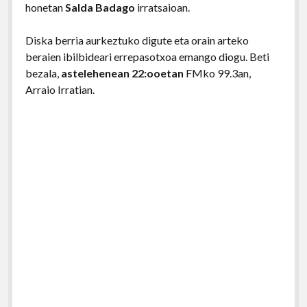
honetan
Salda Badago
irratsaioan.
Diska berria aurkeztuko digute eta orain arteko
beraien ibilbideari errepasotxoa emango diogu. Beti
bezala,
astelehenean 22:ooetan
FMko 99.3an,
Arraio Irratian.