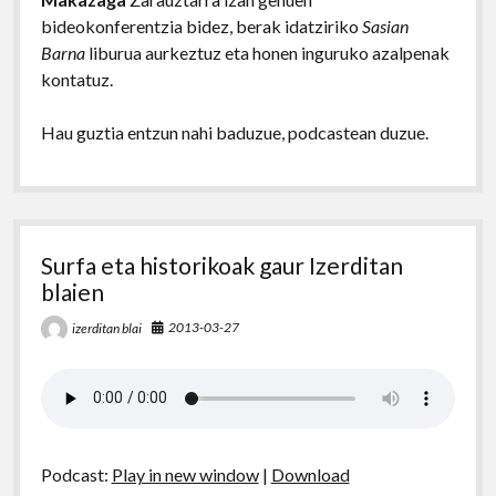
bideokonferentzia bidez, berak idatziriko
Sasian
Barna
liburua aurkeztuz eta honen inguruko azalpenak
kontatuz.
Hau guztia entzun nahi baduzue, podcastean duzue.
Surfa eta historikoak gaur Izerditan
blaien
2013-03-27
izerditan blai
Podcast:
Play in new window
|
Download