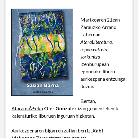
Martxoaren 21ean
Zarauzko Arrano
Tabernan
AtaraLiteratura,
espetxeak eta
sorkuntza
izenburupean
egondako liburu
aurkezpena entzungai
duzue.
Bertan,
AtaramiÃ±eko
Oier Gonzalez
izan genuen lehenik,
kaleraturiko liburuen inguruan hizketan.
Aurkezpenaren bigarren zatian berriz,
Xabi
Makazaga
Zarauztarra izan genuen