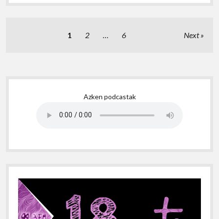
Posts
1
2
…
6
Next
pagination
Sidebar
Azken podcastak