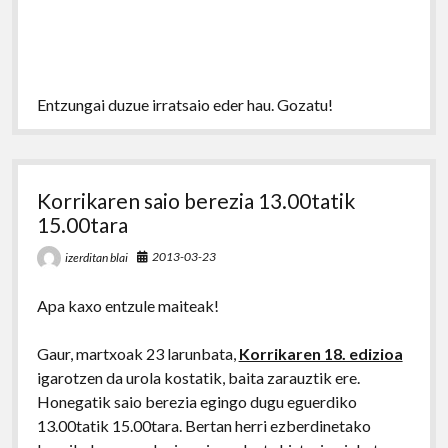
Entzungai duzue irratsaio eder hau. Gozatu!
Korrikaren saio berezia 13.00tatik
15.00tara
2013-03-23
izerditan blai
Apa kaxo entzule maiteak!
Gaur, martxoak 23 larunbata,
Korrikaren 18. edizioa
igarotzen da urola kostatik, baita zarauztik ere.
Honegatik saio berezia egingo dugu eguerdiko
13.00tatik 15.00tara. Bertan herri ezberdinetako