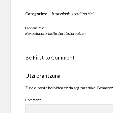
Categories:
Irratsaioak
Izerditan blai
Previous Post
Bartzelonatik bisita ZarataZarautzen
Be First to Comment
Utzi erantzuna
Zure e-posta helbidea ez da argitaratuko.
Beharre
Comment