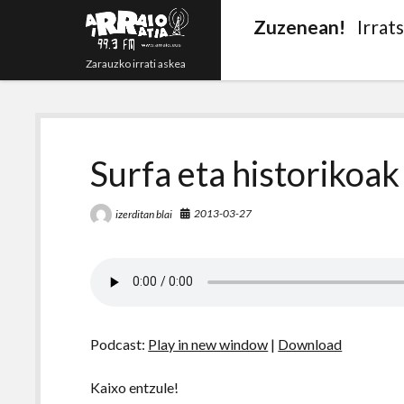
Zuzenean!
Irrat
Zarauzko irrati askea
Surfa eta historikoak
2013-03-27
izerditan blai
Podcast:
Play in new window
|
Download
Kaixo entzule!