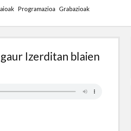
saioak
Programazioa
Grabazioak
 gaur Izerditan blaien