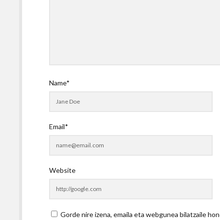
Name*
Email*
Website
Gorde nire izena, emaila eta webgunea bilatzaile 