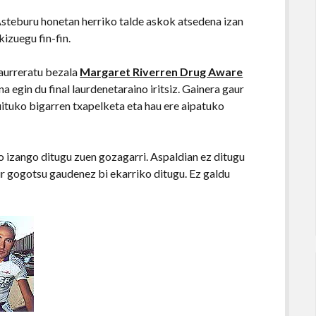
Asteburu honetan herriko talde askok atsedena izan
izuegu fin-fin.
 aurreratu bezala
Margaret Riverren Drug Aware
 egin du final laurdenetaraino iritsiz. Gainera gaur
ituko bigarren txapelketa eta hau ere aipatuko
 izango ditugu zuen gozagarri. Aspaldian ez ditugu
ur gogotsu gaudenez bi ekarriko ditugu. Ez galdu