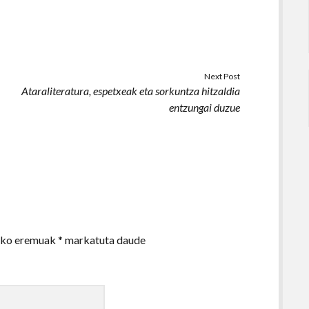
Next Post
Ataraliteratura, espetxeak eta sorkuntza hitzaldia
entzungai duzue
zko eremuak
*
markatuta daude