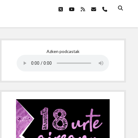
twitter
youtube
rss
email
phone
Sidebar
Azken podcastak