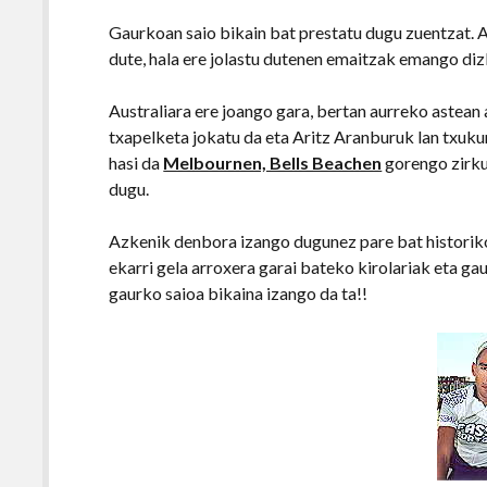
Gaurkoan saio bikain bat prestatu dugu zuentzat. 
dute, hala ere jolastu dutenen emaitzak emango dizk
Australiara ere joango gara, bertan aurreko astean
txapelketa jokatu da eta Aritz Aranburuk lan txukuna
hasi da
Melbournen, Bells Beachen
gorengo zirku
dugu.
Azkenik denbora izango dugunez pare bat historiko
ekarri gela arroxera garai bateko kirolariak eta ga
gaurko saioa bikaina izango da ta!!