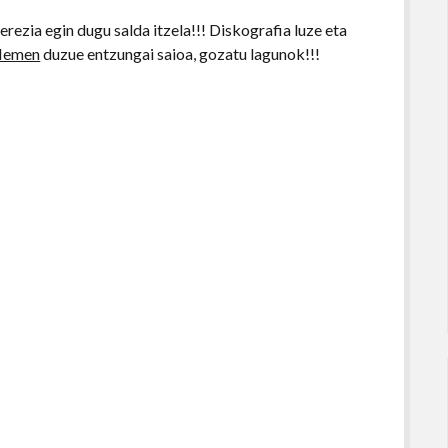
ezia egin dugu salda itzela!!! Diskografia luze eta
Hemen
duzue entzungai saioa, gozatu lagunok!!!