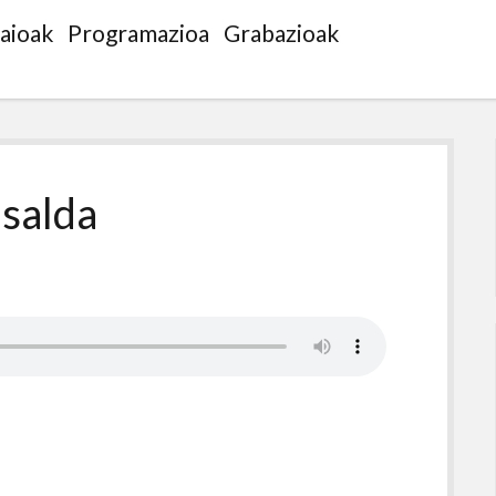
saioak
Programazioa
Grabazioak
 salda