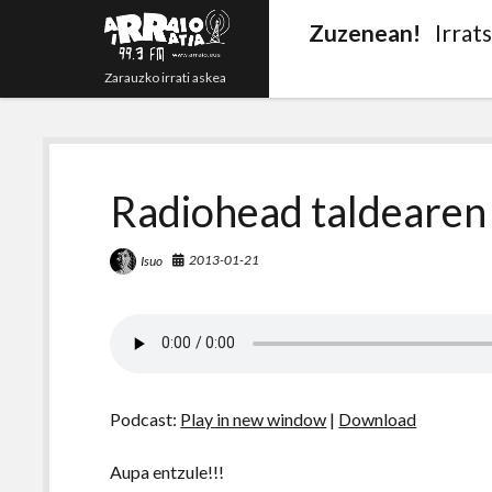
Zuzenean!
Irrat
Zarauzko irrati askea
Radiohead taldearen
2013-01-21
Isuo
Podcast:
Play in new window
|
Download
Aupa entzule!!!