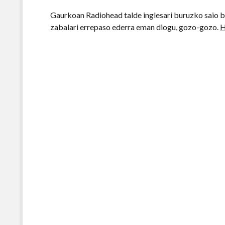
Gaurkoan Radiohead talde inglesari buruzko saio ber
zabalari errepaso ederra eman diogu, gozo-gozo.