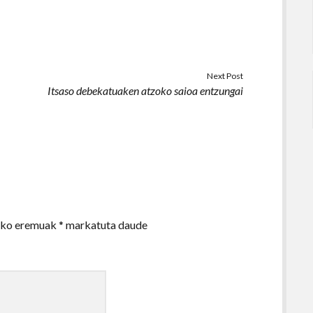
Next Post
Itsaso debekatuaken atzoko saioa entzungai
zko eremuak
*
markatuta daude