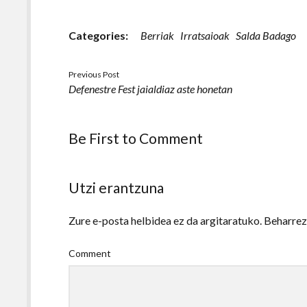
Categories:
Berriak
Irratsaioak
Salda Badago
Previous Post
Defenestre Fest jaialdiaz aste honetan
Be First to Comment
Utzi erantzuna
Zure e-posta helbidea ez da argitaratuko.
Beharre
Comment