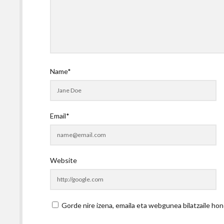
Name*
Email*
Website
Gorde nire izena, emaila eta webgunea bilatzaile 