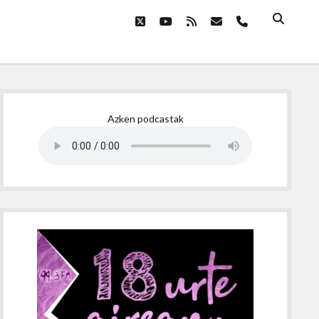
twitter
youtube
rss
email
phone
Sidebar
Azken podcastak