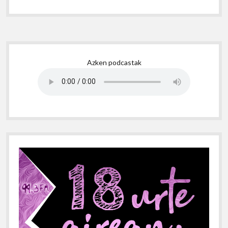
Sidebar
Azken podcastak