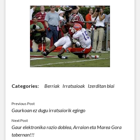
Categories:
Berriak
Irratsaioak
Izerditan blai
Previous Post
Gaurkoan ez dugu irratsaiorik egingo
Next Post
Gaur elektronika razio doblea, Arraion eta Marea Gora
tabernan!!!