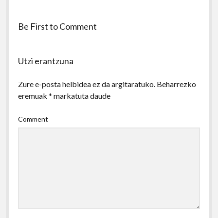
Be First to Comment
Utzi erantzuna
Zure e-posta helbidea ez da argitaratuko.
Beharrezko
eremuak
*
markatuta daude
Comment