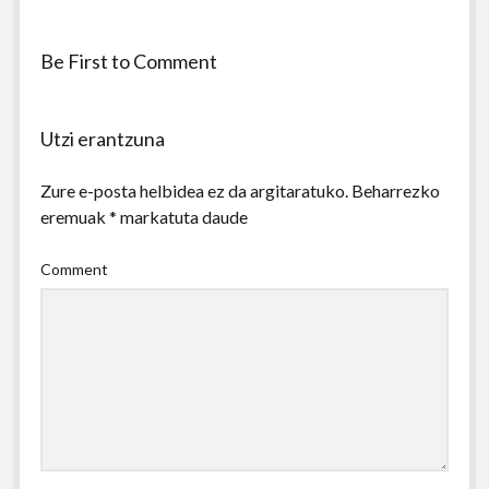
Be First to Comment
Utzi erantzuna
Zure e-posta helbidea ez da argitaratuko.
Beharrezko
eremuak
*
markatuta daude
Comment