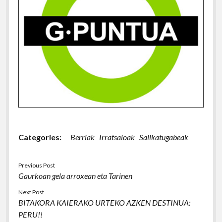
Categories:
Berriak
Irratsaioak
Sailkatugabeak
Previous Post
Gaurkoan gela arroxean eta Tarinen
Next Post
BITAKORA KAIERAKO URTEKO AZKEN DESTINUA:
PERU!!