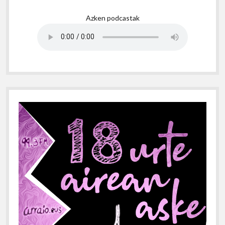
Sidebar
Azken podcastak