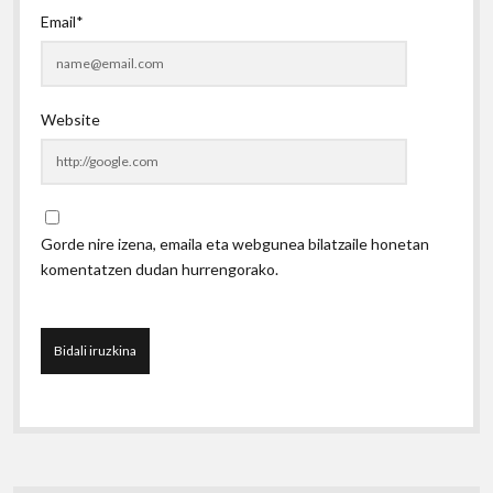
Email*
Website
Gorde nire izena, emaila eta webgunea bilatzaile honetan
komentatzen dudan hurrengorako.