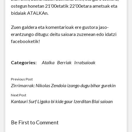
ostegun honetan 21’00etatik 22’00etara ametsak eta
bidaiak ATALKAn.
Zuen galdera eta komentarioak ere gustora jaso-
erantzungo ditugu: deitu saioara zuzenean edo idatzi
facebooketik!
Categories:
Atalka
Berriak
Irratsaioak
Previous Post
Zirrimarrak: Nikolas Zendoia izango dugu bihar gurekin
Next Post
Kantauri Surf Ligako bi kide gaur Izerditan Blai saioan
Be First to Comment