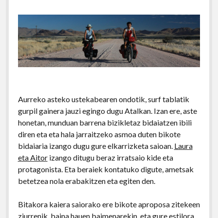
Aurreko asteko ustekabearen ondotik, surf tablatik
gurpil gainera jauzi egingo dugu Atalkan. Izan ere, aste
honetan, munduan barrena bizikletaz bidaiatzen ibili
diren eta eta hala jarraitzeko asmoa duten bikote
bidaiaria izango dugu gure elkarrizketa saioan.
Laura
eta Aitor
izango ditugu beraz irratsaio kide eta
protagonista. Eta beraiek kontatuko digute, ametsak
betetzea nola erabakitzen eta egiten den.
Bitakora kaiera saiorako ere bikote aproposa zitekeen
ziurrenik, baina hauen baimenarekin, eta gure estilora,