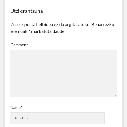
Utzi erantzuna
Zure e-posta helbidea ez da argitaratuko.
Beharrezko
eremuak
*
markatuta daude
Comment
Name*