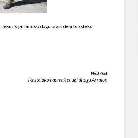
 lekutik jarraituko dugu orain dela bi asteko
Next Post
Ikastolako haurrak eduki ditugu Arraion