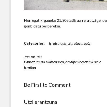
Horregatik, gaueko 21:30etatik aurrera utzi genuen
gonbidatu berberekin.
Categories:
Irratsaioak
Zaratazarautz
Previous Post
Pausoz Pauso ekimenaren jarraipen berezia Arraio
Irratian
Be First to Comment
Utzi erantzuna