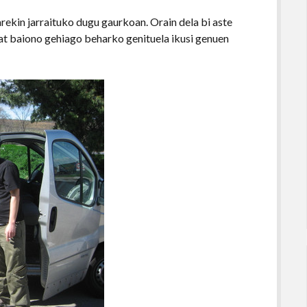
rekin jarraituko dugu gaurkoan. Orain dela bi aste
bat baiono gehiago beharko genituela ikusi genuen