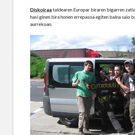
Diskoiraa
taldearen Europar biraren bigarren zatia
hasi ginen bira honen errepasoa egiten baina saio 
aurrekoan.