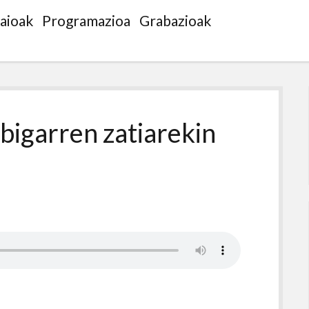
saioak
Programazioa
Grabazioak
bigarren zatiarekin