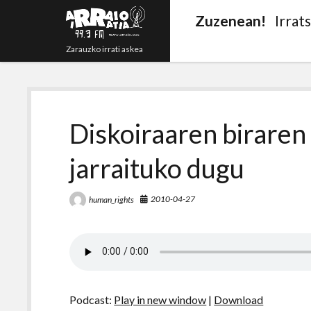
Zuzenean!
Irrat
Zarauzko irrati askea
Diskoiraaren biraren 
jarraituko dugu
2010-04-27
human_rights
Podcast:
Play in new window
|
Download