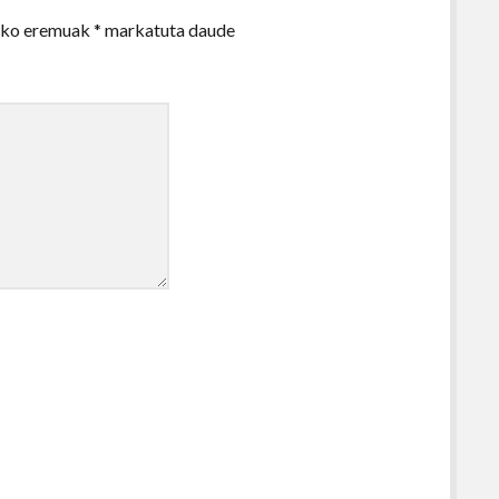
zko eremuak
*
markatuta daude