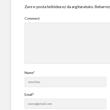
Zure e-posta helbidea ez da argitaratuko.
Beharre
Comment
Name*
Email*