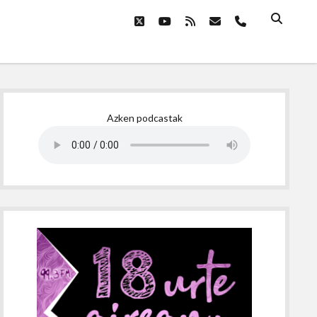
twitter
youtube
rss
email
phone
Sidebar
Azken podcastak