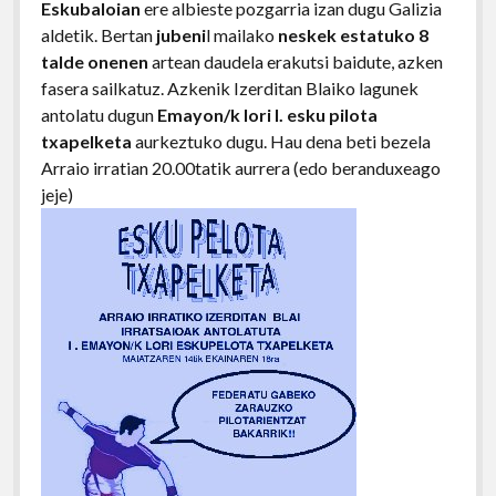
Eskubaloian
ere albieste pozgarria izan dugu Galizia
aldetik. Bertan
jubeni
l mailako
neskek
estatuko 8
talde onenen
artean daudela erakutsi baidute, azken
fasera sailkatuz. Azkenik Izerditan Blaiko lagunek
antolatu dugun
Emayon/k lori I. esku pilota
txapelketa
aurkeztuko dugu. Hau dena beti bezela
Arraio irratian 20.00tatik aurrera (edo beranduxeago
jeje)