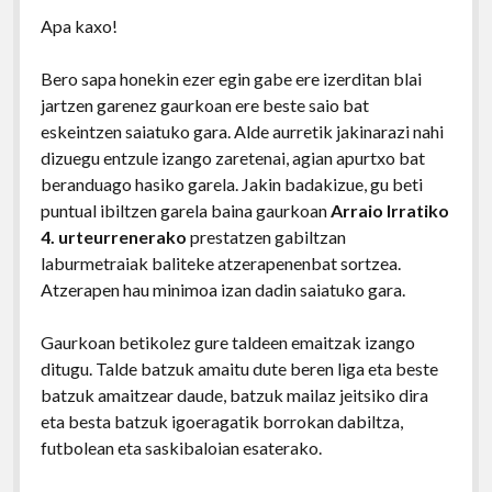
Apa kaxo!
Bero sapa honekin ezer egin gabe ere izerditan blai
jartzen garenez gaurkoan ere beste saio bat
eskeintzen saiatuko gara. Alde aurretik jakinarazi nahi
dizuegu entzule izango zaretenai, agian apurtxo bat
beranduago hasiko garela. Jakin badakizue, gu beti
puntual ibiltzen garela baina gaurkoan
Arraio Irratiko
4. urteurrenerako
prestatzen gabiltzan
laburmetraiak baliteke atzerapenenbat sortzea.
Atzerapen hau minimoa izan dadin saiatuko gara.
Gaurkoan betikolez gure taldeen emaitzak izango
ditugu. Talde batzuk amaitu dute beren liga eta beste
batzuk amaitzear daude, batzuk mailaz jeitsiko dira
eta besta batzuk igoeragatik borrokan dabiltza,
futbolean eta saskibaloian esaterako.