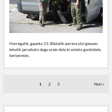
Horregatik, gaueko 21:30etatik aurrera utzi genuen
lekutik jarraituko dugu orain dela bi asteko gonbidatu
berberekin.
Posts
1
2
3
Next
pagination
Sidebar