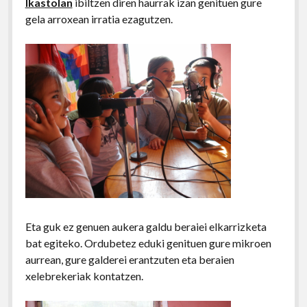
Ikastolan
ibiltzen diren haurrak izan genituen gure
gela arroxean irratia ezagutzen.
Eta guk ez genuen aukera galdu beraiei elkarrizketa
bat egiteko. Ordubetez eduki genituen gure mikroen
aurrean, gure galderei erantzuten eta beraien
xelebrekeriak kontatzen.