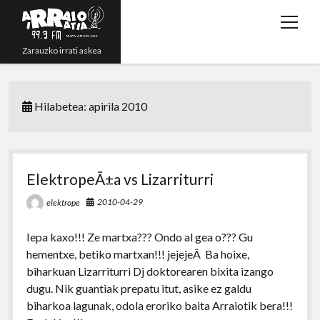
open
menu
Zarauzko irrati askea
Zuzenean!
Hilabetea:
apirila 2010
Irratsaioak
Programazioa
Grabazioak
ElektropeÃ±a vs Lizarriturri
twitter
youtube
rss
email
phone
2010-04-29
elektrope
Iepa kaxo!!! Ze martxa??? Ondo al gea o??? Gu
hementxe, betiko martxan!!! jejejeÂ Ba hoixe,
biharkuan Lizarriturri Dj doktorearen bixita izango
dugu. Nik guantiak prepatu itut, asike ez galdu
biharkoa lagunak, odola eroriko baita Arraiotik bera!!!