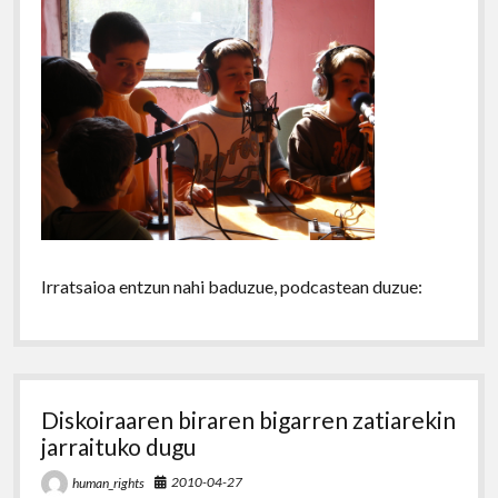
Irratsaioa entzun nahi baduzue, podcastean duzue:
Diskoiraaren biraren bigarren zatiarekin
jarraituko dugu
2010-04-27
human_rights