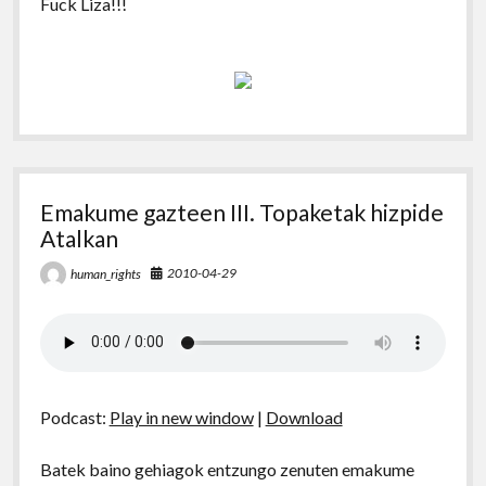
Fuck Liza!!!
Emakume gazteen III. Topaketak hizpide
Atalkan
2010-04-29
human_rights
Podcast:
Play in new window
|
Download
Batek baino gehiagok entzungo zenuten emakume