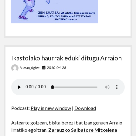
Ikastolako haurrak eduki ditugu Arraion
2010-04-28
human_rights
Podcast:
Play in new window
|
Download
Astearte goizean, bisita berezi bat izan genuen Arraio
Irratiko egoitzan.
Zarauzko Salbatore Mitxelena