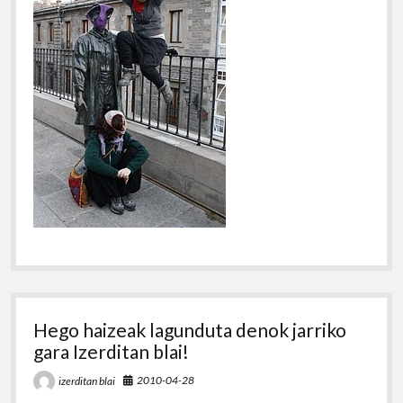
Hego haizeak lagunduta denok jarriko
gara Izerditan blai!
2010-04-28
izerditan blai