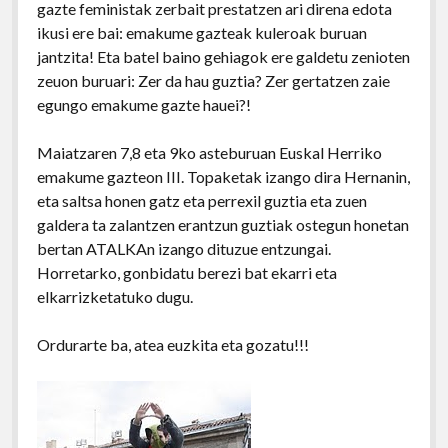
gazte feministak zerbait prestatzen ari direna edota
ikusi ere bai: emakume gazteak kuleroak buruan
jantzita! Eta batel baino gehiagok ere galdetu zenioten
zeuon buruari: Zer da hau guztia? Zer gertatzen zaie
egungo emakume gazte hauei?!
Maiatzaren 7,8 eta 9ko asteburuan Euskal Herriko
emakume gazteon III. Topaketak izango dira Hernanin,
eta saltsa honen gatz eta perrexil guztia eta zuen
galdera ta zalantzen erantzun guztiak ostegun honetan
bertan ATALKAn izango dituzue entzungai.
Horretarko, gonbidatu berezi bat ekarri eta
elkarrizketatuko dugu.
Ordurarte ba, atea euzkita eta gozatu!!!