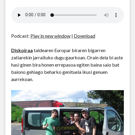
Podcast:
Play in new window
|
Download
Diskoiraa
taldearen Europar biraren bigarren
zatiarekin jarraituko dugu gaurkoan. Orain dela bi aste
hasi ginen bira honen errepasoa egiten baina saio bat
baiono gehiago beharko genituela ikusi genuen
aurrekoan.