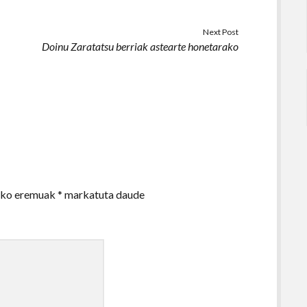
Next Post
Doinu Zaratatsu berriak astearte honetarako
zko eremuak
*
markatuta daude