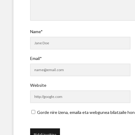
Name*
Email*
Website
Gorde nire izena, emaila eta webgunea bilatzaile 