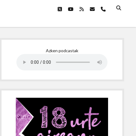
twitter
youtube
rss
email
phone
Sidebar
Azken podcastak