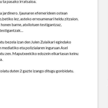
u ta pasako irratsaioa.
ta jardinero. Ijaunaren efemerideen ostean
o,betiko lez, asteko erresumenari heldu zitzaion.
 honen barne, atxilotuen testigantzaz,
 testigantzak…
tu bezela izan den Julen Zulaikari egindako
en mediatiko eta polizialaren inguruan Asel
ratu zen. Maputxeekiko edozein elkartasun keinu
a.
olatu duten 2 gazte izango ditugu gonbidatu.