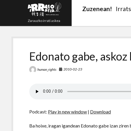
Zuzenean!
Irrat
Zarauzko irrati askea
Edonato gabe, askoz h
2010-02-23
human_rights
Podcast:
Play in new window
|
Download
Ba hoixe, iragan igandean Edonato gabe izan ziren b