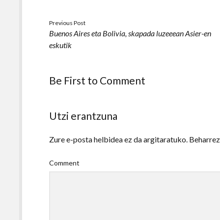
Previous Post
Buenos Aires eta Bolivia, skapada luzeeean Asier-en
eskutik
Be First to Comment
Utzi erantzuna
Zure e-posta helbidea ez da argitaratuko.
Beharre
Comment