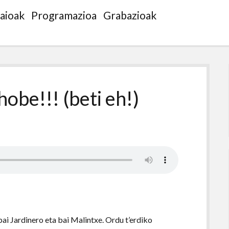
saioak
Programazioa
Grabazioak
obe!!! (beti eh!)
ai Jardinero eta bai Malintxe. Ordu t’erdiko