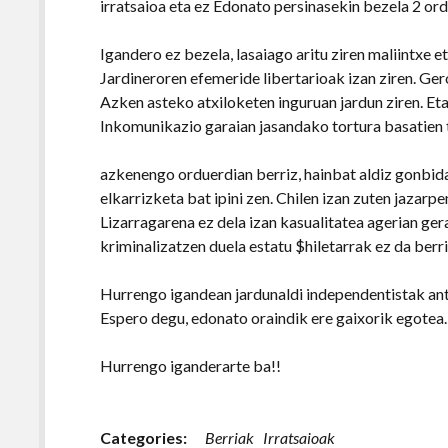
irratsaioa eta ez Edonato persinasekin bezela 2 ord
Igandero ez bezela, lasaiago aritu ziren maliintxe e
Jardineroren efemeride libertarioak izan ziren. Ger
Azken asteko atxiloketen inguruan jardun ziren. Eta
Inkomunikazio garaian jasandako tortura basatien
azkenengo orduerdian berriz, hainbat aldiz gonbida
elkarrizketa bat ipini zen. Chilen izan zuten jazarp
Lizarragarena ez dela izan kasualitatea agerian ge
kriminalizatzen duela estatu $hiletarrak ez da berri
Hurrengo igandean jardunaldi independentistak ant
Espero degu, edonato oraindik ere gaixorik egotea.
Hurrengo iganderarte ba!!
Categories:
Berriak
Irratsaioak