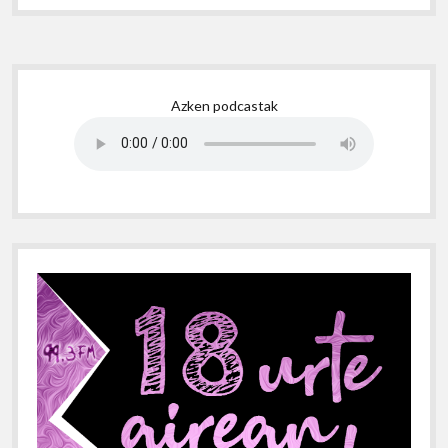
Sidebar
Azken podcastak