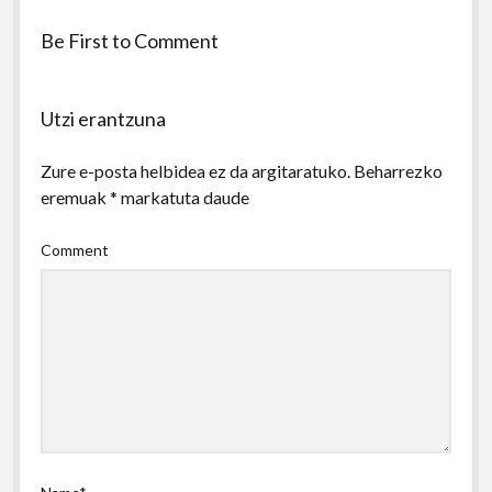
Be First to Comment
Utzi erantzuna
Zure e-posta helbidea ez da argitaratuko.
Beharrezko
eremuak
*
markatuta daude
Comment