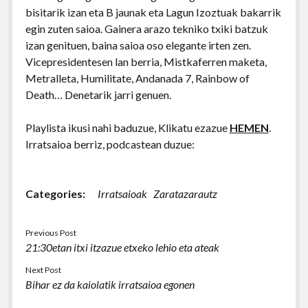
bisitarik izan eta B jaunak eta Lagun Izoztuak bakarrik
egin zuten saioa. Gainera arazo tekniko txiki batzuk
izan genituen, baina saioa oso elegante irten zen.
Vicepresidentesen lan berria, Mistkaferren maketa,
Metralleta, Humilitate, Andanada 7, Rainbow of
Death… Denetarik jarri genuen.
Playlista ikusi nahi baduzue, Klikatu ezazue
HEMEN
.
Irratsaioa berriz, podcastean duzue:
Categories:
Irratsaioak
Zaratazarautz
Previous Post
21:30etan itxi itzazue etxeko lehio eta ateak
Next Post
Bihar ez da kaiolatik irratsaioa egonen