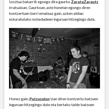
Izoztua bakarrik egongo dira gaurko
ZarataZarautz
irratsaioan. Gaurkoan, aste honetan egongo diren
kontzertuen berri emateaz gain, azken aldian
eskuratutako nobedadeen inguruan hitzegingo dute.
Honez gain,
Putzuzulon
izan diren kontzertu batzuen
inguruan hitzegingo dute eta bertako talde batzuen