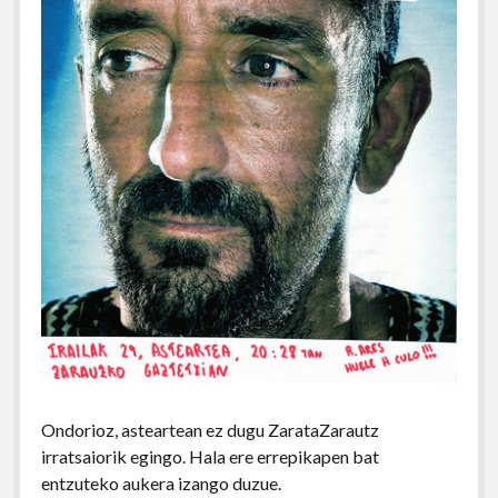
Ondorioz, asteartean ez dugu ZarataZarautz
irratsaiorik egingo. Hala ere errepikapen bat
entzuteko aukera izango duzue.