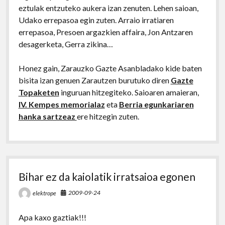
eztulak entzuteko aukera izan zenuten. Lehen saioan,
Udako errepasoa egin zuten. Arraio irratiaren
errepasoa, Presoen argazkien affaira, Jon Antzaren
desagerketa, Gerra zikina…
Honez gain, Zarauzko Gazte Asanbladako kide baten
bisita izan genuen Zarautzen burutuko diren
Gazte
Topaketen
inguruan hitzegiteko. Saioaren amaieran,
IV. Kempes memorialaz
eta
Berria egunkariaren
hanka sartzeaz
ere hitzegin zuten.
Bihar ez da kaiolatik irratsaioa egonen
2009-09-24
elektrope
Apa kaxo gaztiak!!!