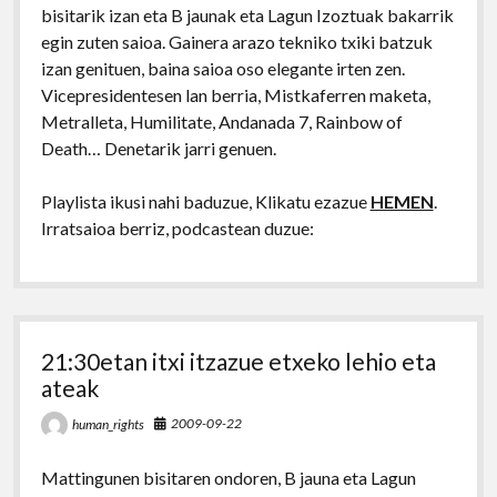
bisitarik izan eta B jaunak eta Lagun Izoztuak bakarrik
egin zuten saioa. Gainera arazo tekniko txiki batzuk
izan genituen, baina saioa oso elegante irten zen.
Vicepresidentesen lan berria, Mistkaferren maketa,
Metralleta, Humilitate, Andanada 7, Rainbow of
Death… Denetarik jarri genuen.
Playlista ikusi nahi baduzue, Klikatu ezazue
HEMEN
.
Irratsaioa berriz, podcastean duzue:
21:30etan itxi itzazue etxeko lehio eta
ateak
2009-09-22
human_rights
Mattingunen bisitaren ondoren, B jauna eta Lagun