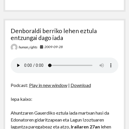
Denboraldi berriko lehen eztula
entzungai dago iada
2009-09-28
human_rights
Podcast:
Play in new window
|
Download
Iepa kaixo:
Ahuntzaren Gauerdiko eztula iada martxan hasi da
Edonatoren gidaritzapean eta Lagun Izoztuaren
laguntza paregabeaz eta atzo,
Irailaren 27an
lehen