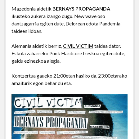
Mazedonia aldetik
BERNAYS PROPAGANDA
ikusteko aukera izango dugu. New wave oso
dantzagarria egiten dute, Delorean edota Pandemia
taldeen ildoan.
Alemania aldetik berriz,
CIVIL VICTIM
taldea dator.
Eskola zaharreko Punk Hardcore freskoa egiten dute,
galdu ezinezkoa alegia.
Kontzertua gaueko 21:00etan hasiko da, 23:00etarako
amaiturik egon behar du eta.