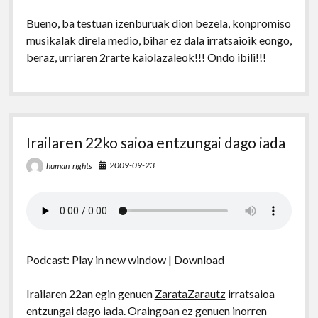
Bueno, ba testuan izenburuak dion bezela, konpromiso
musikalak direla medio, bihar ez dala irratsaioik eongo,
beraz, urriaren 2rarte kaiolazaleok!!! Ondo ibili!!!
Irailaren 22ko saioa entzungai dago iada
2009-09-23
human_rights
Podcast:
Play in new window
|
Download
Irailaren 22an egin genuen
ZarataZarautz
irratsaioa
entzungai dago iada. Oraingoan ez genuen inorren