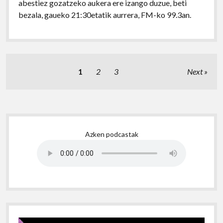
abestiez gozatzeko aukera ere izango duzue, beti
bezala, gaueko 21:30etatik aurrera, FM-ko 99.3an.
Posts
1
2
3
Next
pagination
Sidebar
Azken podcastak