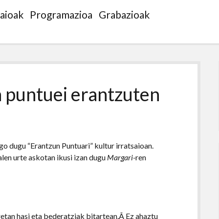
saioak
Programazioa
Grabazioak
 puntuei erantzuten
o dugu “Erantzun Puntuari” kultur irratsaioan.
alen urte askotan ikusi izan dugu
Margari-
ren
retan hasi eta bederatziak bitartean.Â Ez ahaztu