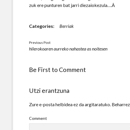
zuk ere punturen bat jarri diezaiokezula….Â
Categories:
Berriak
Previous Post
hilerokoaren aurreko nahastea as noitesen
Be First to Comment
Utzi erantzuna
Zure e-posta helbidea ez da argitaratuko.
Beharre
Comment