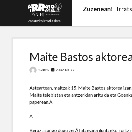
Zuzenean!
Irrat
Zarauzko irrati askea
Maite Bastos aktorea
2007-05-11
mieltxo
Asteartean, maitzak 15, Maite Bastos aktorea izang
Maite telebistan eta antzerkian aritu da eta Goenk
paperean.Â
Â
Beraz, izango dugu zerÂ hitzegina iluntzeko zortzi