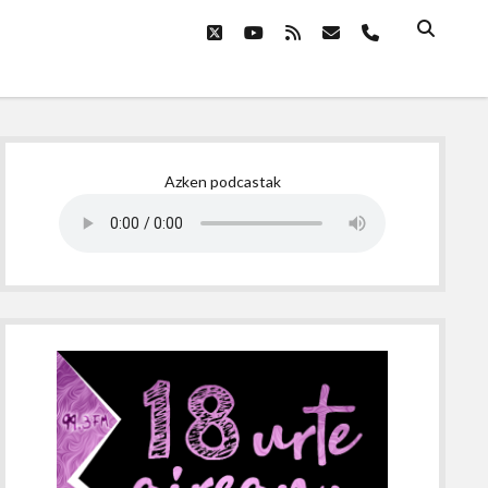
twitter
youtube
rss
email
phone
Sidebar
Azken podcastak