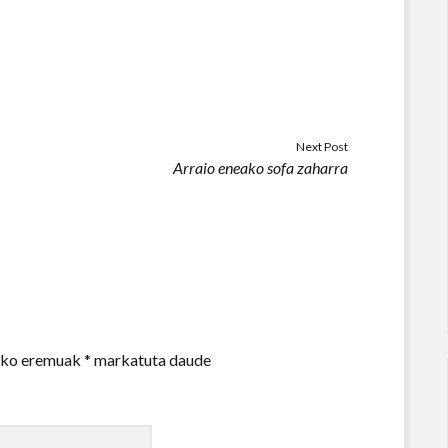
Next Post
Arraio eneako sofa zaharra
zko eremuak
*
markatuta daude