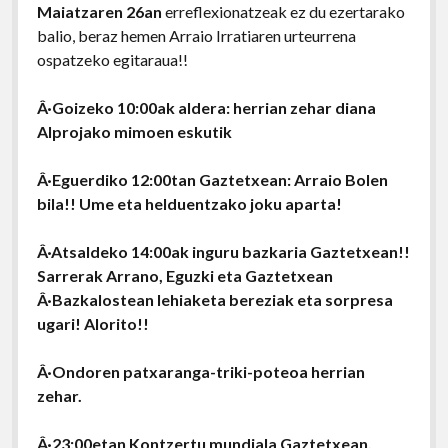
Maiatzaren 26an
erreflexionatzeak ez du ezertarako
balio, beraz hemen Arraio Irratiaren urteurrena
ospatzeko egitaraua!!
Â·Goizeko 10:00ak aldera: herrian zehar diana
Alprojako mimoen eskutik
Â·Eguerdiko 12:00tan Gaztetxean: Arraio Bolen
bila!! Ume eta helduentzako joku aparta!
Â·Atsaldeko 14:00ak inguru bazkaria Gaztetxean!!
Sarrerak Arrano, Eguzki eta Gaztetxean
Â·Bazkalostean lehiaketa bereziak eta sorpresa
ugari! Alorito!!
Â·Ondoren patxaranga-triki-poteoa herrian
zehar.
Â·23:00etan Kontzertu mundiala Gaztetxean,