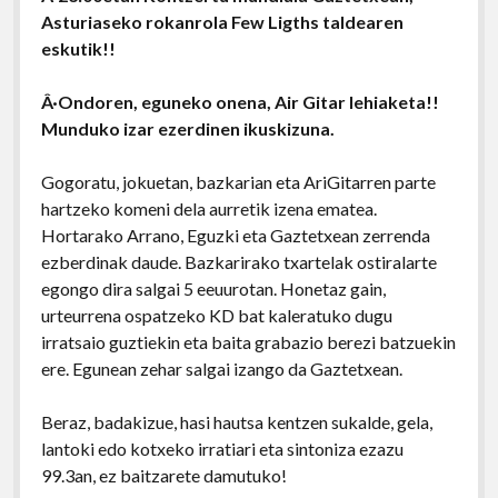
Asturiaseko rokanrola Few Ligths taldearen
eskutik!!
Â·Ondoren, eguneko onena, Air Gitar lehiaketa!!
Munduko izar ezerdinen ikuskizuna.
Gogoratu, jokuetan, bazkarian eta AriGitarren parte
hartzeko komeni dela aurretik izena ematea.
Hortarako Arrano, Eguzki eta Gaztetxean zerrenda
ezberdinak daude. Bazkarirako txartelak ostiralarte
egongo dira salgai 5 eeuurotan. Honetaz gain,
urteurrena ospatzeko KD bat kaleratuko dugu
irratsaio guztiekin eta baita grabazio berezi batzuekin
ere. Egunean zehar salgai izango da Gaztetxean.
Beraz, badakizue, hasi hautsa kentzen sukalde, gela,
lantoki edo kotxeko irratiari eta sintoniza ezazu
99.3an, ez baitzarete damutuko!