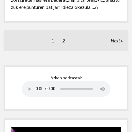
zuk ere punturen bat jarri diezaiokezula….Â
Posts
1
2
Next
pagination
Sidebar
Azken podcastak