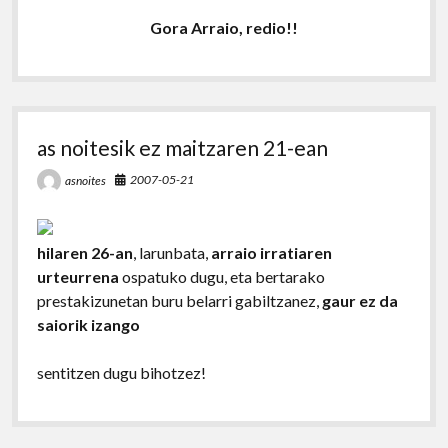
Gora Arraio, redio!!
as noitesik ez maitzaren 21-ean
2007-05-21
asnoites
hilaren 26-an
, larunbata,
arraio irratiaren
urteurrena
ospatuko dugu, eta bertarako
prestakizunetan buru belarri gabiltzanez,
gaur ez da
saiorik izango
sentitzen dugu bihotzez!