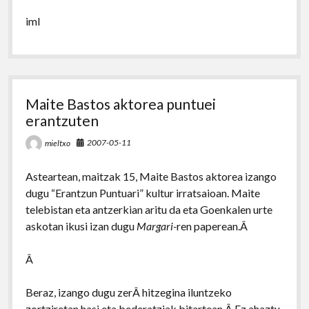
iml
Maite Bastos aktorea puntuei
erantzuten
2007-05-11
mieltxo
Asteartean, maitzak 15, Maite Bastos aktorea izango
dugu “Erantzun Puntuari” kultur irratsaioan. Maite
telebistan eta antzerkian aritu da eta Goenkalen urte
askotan ikusi izan dugu
Margari-
ren paperean.Â
Â
Beraz, izango dugu zerÂ hitzegina iluntzeko
zortziretan hasi eta bederatziak bitartean.Â Ez ahaztu