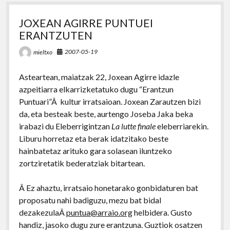
JOXEAN AGIRRE PUNTUEI
ERANTZUTEN
2007-05-19
mieltxo
Asteartean, maiatzak 22, Joxean Agirre idazle
azpeitiarra elkarrizketatuko dugu “Erantzun
Puntuari”Â kultur irratsaioan. Joxean Zarautzen bizi
da, eta besteak beste, aurtengo Joseba Jaka beka
irabazi du Eleberrigintzan
La lutte finale
eleberriarekin.
Liburu horretaz eta berak idatzitako beste
hainbatetaz arituko gara solasean iluntzeko
zortziretatik bederatziak bitartean.
Â Ez ahaztu, irratsaio honetarako gonbidaturen bat
proposatu nahi badiguzu, mezu bat bidal
dezakezulaÂ
puntua@arraio.org
helbidera. Gusto
handiz, jasoko dugu zure erantzuna. Guztiok osatzen