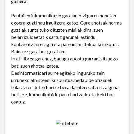
gainera!
Pantailen inkomunikazio garaian bizi garen honetan,
egoera guzti hau iraultzera gatoz. Gure ahotsak horma
guztiak suntsituko dituzten misilak dira, zuen
belarrizuloeetatik sartuz garunak astindu,
kontzientzian eragin eta parean jarritakoa kritikatuz.
Baina ez gara hor geratzen.
Irrati librea garenez, badugu apostu garrantzitsuago
bat: zuen ahotsa izatea.
Desinformazioari aurre egiteko, inguruko zein
urruneko albisteen ikuspuntua, hedabide ofizialek
ixilarazten duten horixe bera da interesatzen zaiguna,
beti ere, komunikabide partehartzaile eta ireki bat
osatuz.