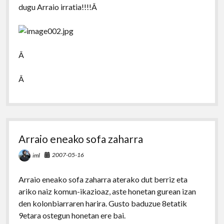
dugu Arraio irratia!!!!Â
Â
Â
Arraio eneako sofa zaharra
2007-05-16
iml
Arraio eneako sofa zaharra aterako dut berriz eta
ariko naiz komun-ikazioaz, aste honetan gurean izan
den kolonbiarraren harira. Gusto baduzue 8etatik
9etara ostegun honetan ere bai.