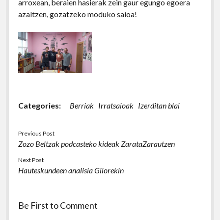
arroxean, beraien hasierak zein gaur egungo egoera
azaltzen, gozatzeko moduko saioa!
Categories:
Berriak
Irratsaioak
Izerditan blai
Previous Post
Zozo Beltzak podcasteko kideak ZarataZarautzen
Next Post
Hauteskundeen analisia Gilorekin
Be First to Comment