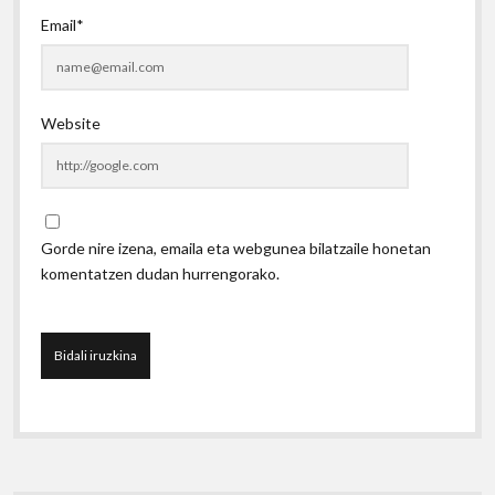
Email*
Website
Gorde nire izena, emaila eta webgunea bilatzaile honetan
komentatzen dudan hurrengorako.