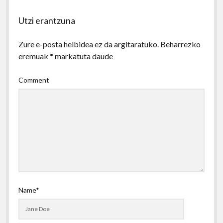
Utzi erantzuna
Zure e-posta helbidea ez da argitaratuko.
Beharrezko
eremuak
*
markatuta daude
Comment
Name*