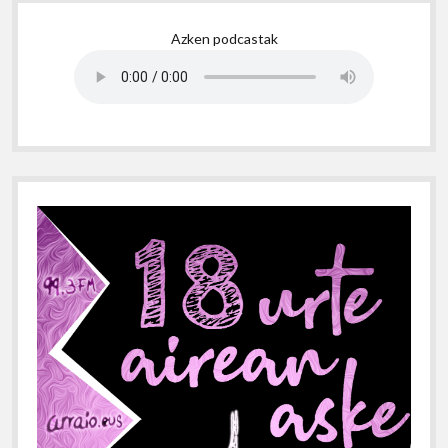
Sidebar
Azken podcastak