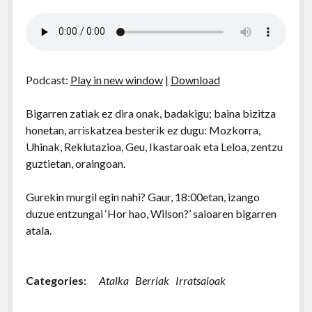
Podcast:
Play in new window
|
Download
Bigarren zatiak ez dira onak, badakigu; baina bizitza
honetan, arriskatzea besterik ez dugu: Mozkorra,
Uhinak, Reklutazioa, Geu, Ikastaroak eta Leloa, zentzu
guztietan, oraingoan.
Gurekin murgil egin nahi? Gaur, 18:00etan, izango
duzue entzungai ‘Hor hao, Wilson?’ saioaren bigarren
atala.
Categories:
Atalka
Berriak
Irratsaioak