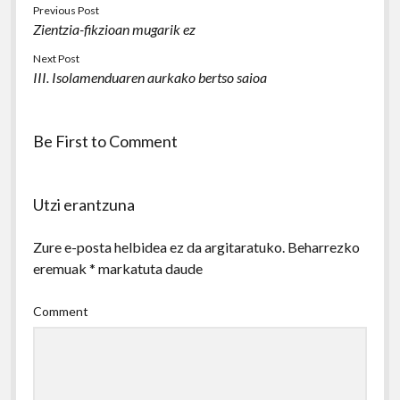
Previous Post
Zientzia-fikzioan mugarik ez
Next Post
III. Isolamenduaren aurkako bertso saioa
Be First to Comment
Utzi erantzuna
Zure e-posta helbidea ez da argitaratuko.
Beharrezko
eremuak
*
markatuta daude
Comment