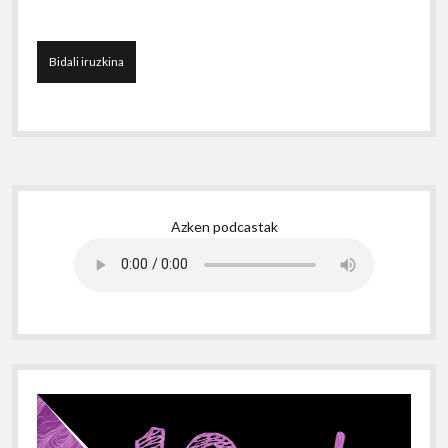
Sidebar
Azken podcastak