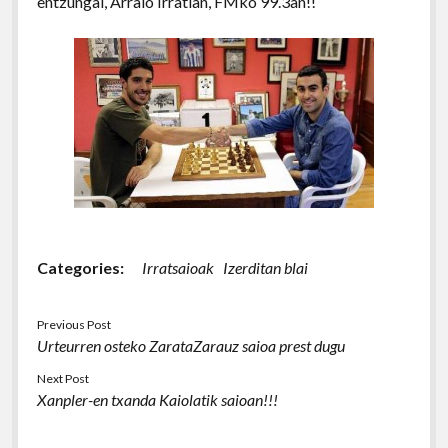
entzungai, Arraio Irratian, FMko 99.3an!!
Categories:
Irratsaioak
Izerditan blai
Previous Post
Urteurren osteko ZarataZarauz saioa prest dugu
Next Post
Xanpler-en txanda Kaiolatik saioan!!!