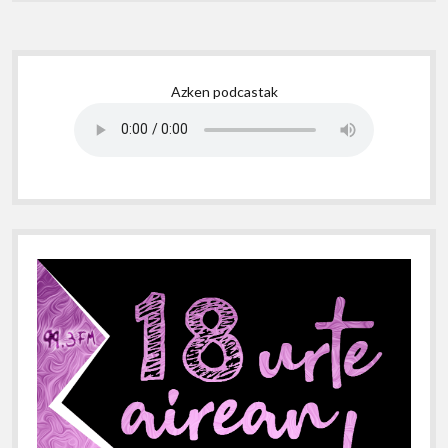
Sidebar
Azken podcastak