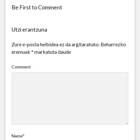
Be First to Comment
Utzi erantzuna
Zure e-posta helbidea ez da argitaratuko.
Beharrezko
eremuak
*
markatuta daude
Comment
Name*