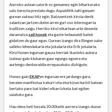
Aurreko astean saiorik ez genuenez egin biharkorako
saio berezia prestatu dugu. Aspalditik nahi genuen
gurean xakeaz hitz egin. Batzuentzek kirola denik
zalantzan jartzen duten arren guri oso interesgarria
iruditzen zaigu. Herriko kirol elkartean urte dexente
daramatza
sail honek
eta gazte belaunaldi batek
gidatzen du gaur egun. Gurean izango dira Bingen xake
saileko lehendakaria eta jokalaria eta Erik jokalaria.
Kirol honen inguruan gauza berriak ikasteko aukera
izateaz gain klubaren gaur egungo egoera eta
aurtengo denboraldia errepasatuko dizkigute.
Honez gain
EKAP
en inguruan ere jardungo gara,
beraien manifestua irakurri eta etorkizun hurbil batean
bertako pare bat kideri elkarrizketa bat egiten
saiatuko gara.
Hau dena beti bezala 20.00tatik aurrera izango duzue