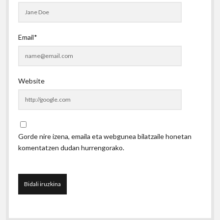
Email*
Website
Gorde nire izena, emaila eta webgunea bilatzaile honetan
komentatzen dudan hurrengorako.