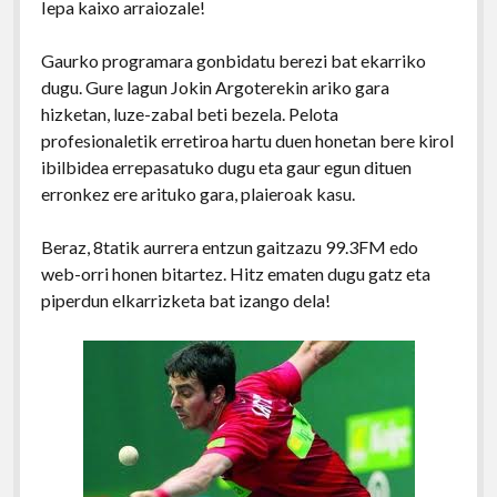
Iepa kaixo arraiozale!
Gaurko programara gonbidatu berezi bat ekarriko
dugu. Gure lagun Jokin Argoterekin ariko gara
hizketan, luze-zabal beti bezela. Pelota
profesionaletik erretiroa hartu duen honetan bere kirol
ibilbidea errepasatuko dugu eta gaur egun dituen
erronkez ere arituko gara, plaieroak kasu.
Beraz, 8tatik aurrera entzun gaitzazu 99.3FM edo
web-orri honen bitartez. Hitz ematen dugu gatz eta
piperdun elkarrizketa bat izango dela!