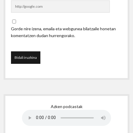
Gorde nire izena, emaila eta webgunea bilatzaile honetan
komentatzen dudan hurrengorako.
Sidebar
Azken podcastak