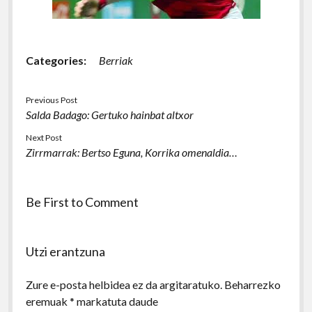
Categories:
Berriak
Previous Post
Salda Badago: Gertuko hainbat altxor
Next Post
Zirrmarrak: Bertso Eguna, Korrika omenaldia…
Be First to Comment
Utzi erantzuna
Zure e-posta helbidea ez da argitaratuko.
Beharrezko
eremuak
*
markatuta daude