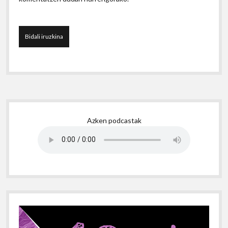
Sidebar
Azken podcastak