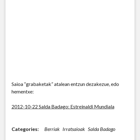
Saioa “grabaketak” atalean entzun dezakezue, edo
hementxe:
2012-10-22 Salda Badago: Estreinaldi Mundiala
Categories:
Berriak
Irratsaioak
Salda Badago