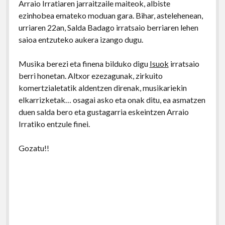
Arraio Irratiaren jarraitzaile maiteok, albiste
ezinhobea emateko moduan gara. Bihar, astelehenean,
urriaren 22an, Salda Badago irratsaio berriaren lehen
saioa entzuteko aukera izango dugu.
Musika berezi eta finena bilduko digu
Isuok
irratsaio
berri honetan. Altxor ezezagunak, zirkuito
komertzialetatik aldentzen direnak, musikariekin
elkarrizketak… osagai asko eta onak ditu, ea asmatzen
duen salda bero eta gustagarria eskeintzen Arraio
Irratiko entzule finei.
Gozatu!!