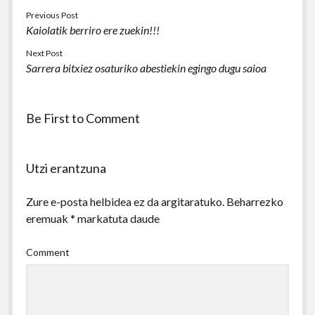
Previous Post
Kaiolatik berriro ere zuekin!!!
Next Post
Sarrera bitxiez osaturiko abestiekin egingo dugu saioa
Be First to Comment
Utzi erantzuna
Zure e-posta helbidea ez da argitaratuko.
Beharrezko
eremuak
*
markatuta daude
Comment