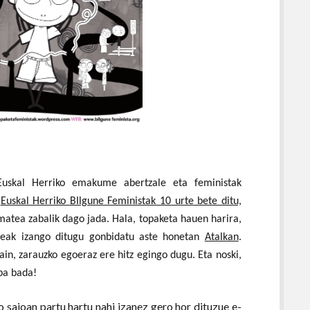
Euskal Herriko emakume abertzale eta feministak
,
Euskal Herriko BIlgune Feministak 10 urte bete ditu,
atea zabalik dago jada. Hala, topaketa hauen harira,
ideak izango ditugu gonbidatu aste honetan
Atalkan
.
ain, zarauzko egoeraz ere hitz egingo dugu. Eta noski,
pa bada!
o saioan partu hartu nahi izanez gero hor dituzue e-