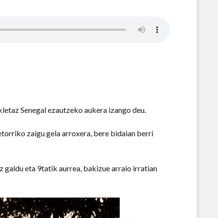
ikletaz Senegal ezautzeko aukera izango deu.
torriko zaigu gela arroxera, bere bidaian berri
galdu eta 9tatik aurrea, bakizue arraio irratian