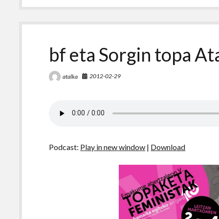
bf eta Sorgin topa At
2012-02-29
atalka
Podcast:
Play in new window
|
Download