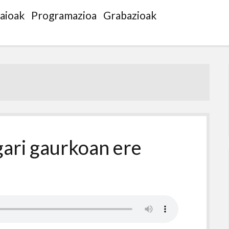
saioak
Programazioa
Grabazioak
gari gaurkoan ere