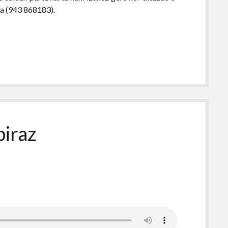
oa (943 868183).
biraz