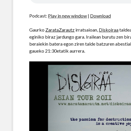
Podcast:
Play in new window
|
Download
Gaurko
ZarataZarautz
irratsaioan,
Diskoiraa
taldea
eginiko biraz jardungo gara. Irailean burutu zen b
beraiekin batera egon ziren talde batzuren abestia
gaueko 21:30etatik aurrera.