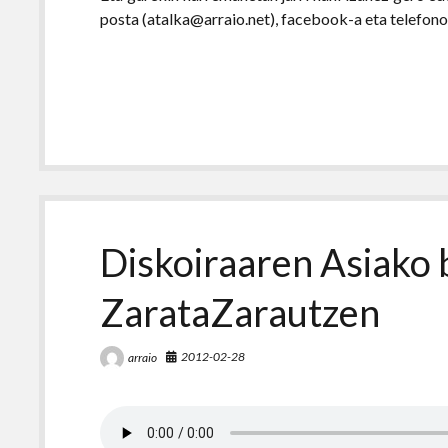
posta (atalka@arraio.net), facebook-a eta telefon
Diskoiraaren Asiako 
ZarataZarautzen
2012-02-28
arraio