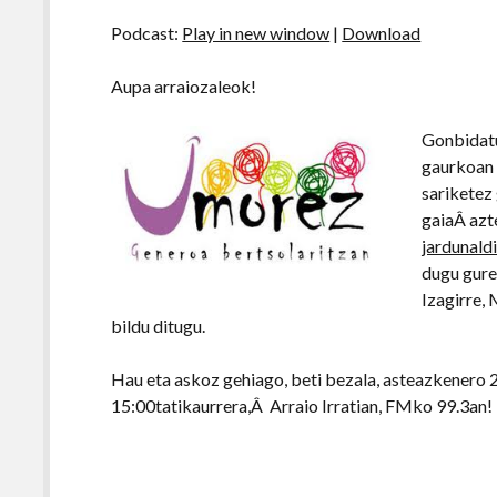
Podcast:
Play in new window
|
Download
Aupa arraiozaleok!
Gonbidatu
gaurkoan e
sariketez 
gaiaÂ azt
jardunald
dugu gure
Izagirre,
bildu ditugu.
Hau eta askoz gehiago, beti bezala, asteazkenero 
15:00tatikaurrera,Â Arraio Irratian, FMko 99.3an!