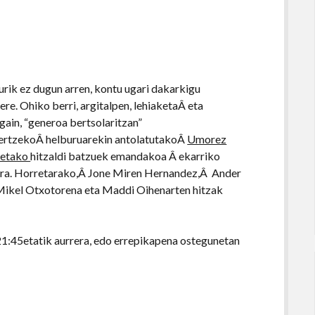
rik ez dugun arren, kontu ugari dakarkigu
re. Ohiko berri, argitalpen, lehiaketaÂ eta
gain, “generoa bertsolaritzan”
ertzekoÂ helburuarekin antolatutakoÂ
Umorez
ietako
hitzaldi batzuek emandakoa Â ekarriko
ra. Horretarako,Â Jone Miren Hernandez,Â Ander
 Mikel Otxotorena eta Maddi Oihenarten hitzak
21:45etatik aurrera, edo errepikapena ostegunetan