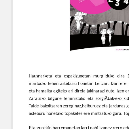
Hausnarketa eta ospakizunetan murgilduko dira 
martxoko lehen asteburu honetan Leitzan. Izan ere
eta hamaika egiteko ari direla jakinarazi dute.
Izen em
Zarauzko bilgune feministako eta sorgiÃ±ak-eko k
Talde bakoitzaren zereginaz,helburuez eta jardunaz g
asteburu honetako topaketez ere mintzatuko gara. To
Eta gurekin harremanetan jarri nahi izanez gero ed