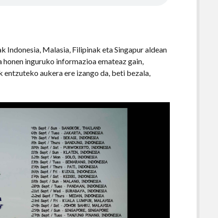
k Indonesia, Malasia, Filipinak eta Singapur aldean
ira honen inguruko informazioa emateaz gain,
k entzuteko aukera ere izango da, beti bezala,