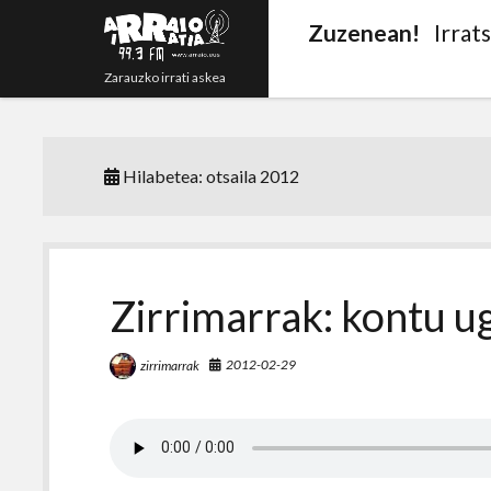
Zuzenean!
Irrat
Zarauzko irrati askea
Hilabetea:
otsaila 2012
Zirrimarrak: kontu u
2012-02-29
zirrimarrak