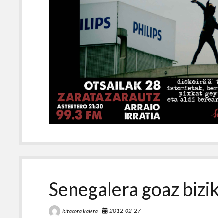
Senegalera goaz bizi
2012-02-27
bitacora kaiera