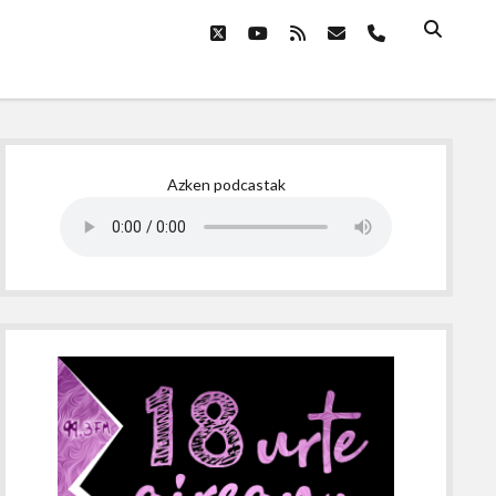
twitter
youtube
rss
email
phone
Sidebar
Azken podcastak