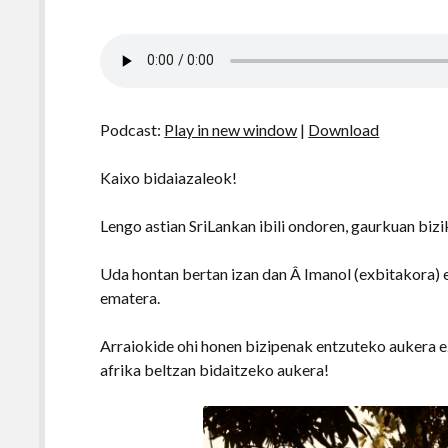
Podcast:
Play in new window
|
Download
Kaixo bidaiazaleok!
Lengo astian SriLankan ibili ondoren, gaurkuan biz
Uda hontan bertan izan dan Â Imanol (exbitakora) e
ematera.
Arraiokide ohi honen bizipenak entzuteko aukera ez 
afrika beltzan bidaitzeko aukera!