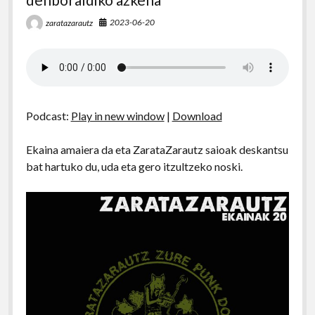
2023-06-20
zaratazarautz
Podcast:
Play in new window
|
Download
Ekaina amaiera da eta ZarataZarautz saioak deskantsu
bat hartuko du, uda eta gero itzultzeko noski.