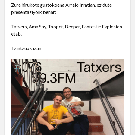
Zure hirukote gustokoena Arraio Irratian, ez dute
presentaziyoik behar:
Tatxers, Ama Say, Txopet, Deeper, Fantastic Explosion
etab.
Txintxuak izan!