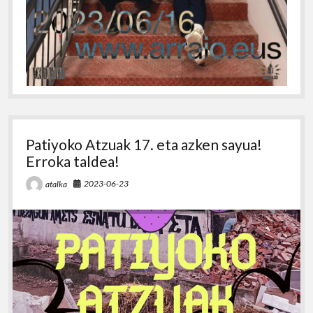
Patiyoko Atzuak 17. eta azken sayua!
Erroka taldea!
2023-06-23
atalka