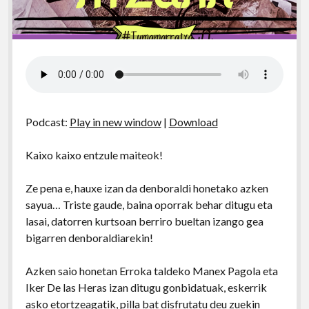
Podcast:
Play in new window
|
Download
Kaixo kaixo entzule maiteok!
Ze pena e, hauxe izan da denboraldi honetako azken
sayua… Triste gaude, baina oporrak behar ditugu eta
lasai, datorren kurtsoan berriro bueltan izango gea
bigarren denboraldiarekin!
Azken saio honetan Erroka taldeko Manex Pagola eta
Iker De las Heras izan ditugu gonbidatuak, eskerrik
asko etortzeagatik, pilla bat disfrutatu deu zuekin