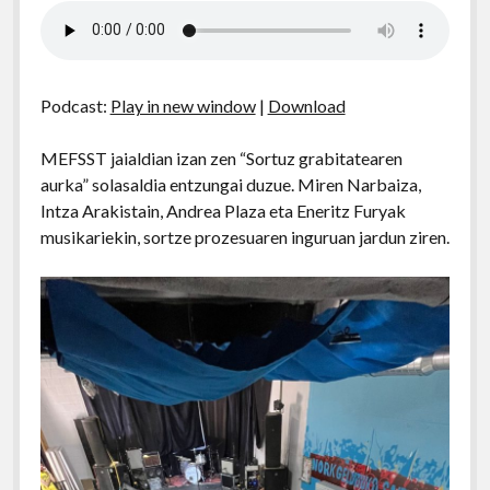
Podcast:
Play in new window
|
Download
MEFSST jaialdian izan zen “Sortuz grabitatearen
aurka” solasaldia entzungai duzue. Miren Narbaiza,
Intza Arakistain, Andrea Plaza eta Eneritz Furyak
musikariekin, sortze prozesuaren inguruan jardun ziren.