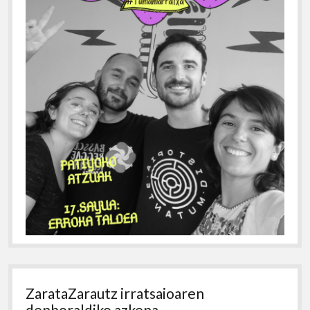
ZarataZarautz irratsaioaren
denboraldiko azkena