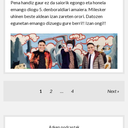
Pena handiz gaur ez da saiorik egongo eta honela
emango diogu 5. denboraldiari amaiera. Milesker
uhinen beste aldean izan zareten orori. Datozen
egunetan emango dizuegu gure berri!! Izan ongi!!
Posts
1
2
…
4
Next
pagination
Sidebar
Azken podcastak