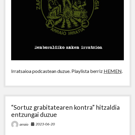
Irratsaioa podcastean duzue. Playlista berriz
HEMEN
.
“Sortuz grabitatearen kontra” hitzaldia
entzungai duzue
2023-06-20
arraio