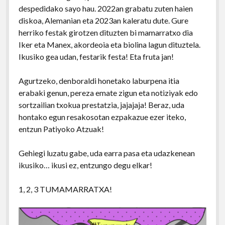
despedidako sayo hau. 2022an grabatu zuten haien
diskoa, Alemanian eta 2023an kaleratu dute. Gure
herriko festak girotzen dituzten bi mamarratxo dia
Iker eta Manex, akordeoia eta biolina lagun dituztela.
Ikusiko gea udan, festarik festa! Eta fruta jan!
Agurtzeko, denboraldi honetako laburpena itia
erabaki genun, pereza emate zigun eta notiziyak edo
sortzailian txokua prestatzia, jajajaja! Beraz, uda
hontako egun resakosotan ezpakazue ezer iteko,
entzun Patiyoko Atzuak!
Gehiegi luzatu gabe, uda earra pasa eta udazkenean
ikusiko… ikusi ez, entzungo degu elkar!
1, 2, 3 TUMAMARRATXA!