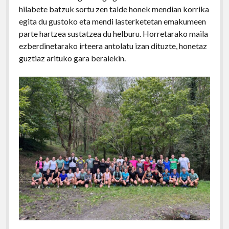
hilabete batzuk sortu zen talde honek mendian korrika
egita du gustoko eta mendi lasterketetan emakumeen
parte hartzea sustatzea du helburu. Horretarako maila
ezberdinetarako irteera antolatu izan dituzte, honetaz
guztiaz arituko gara beraiekin.