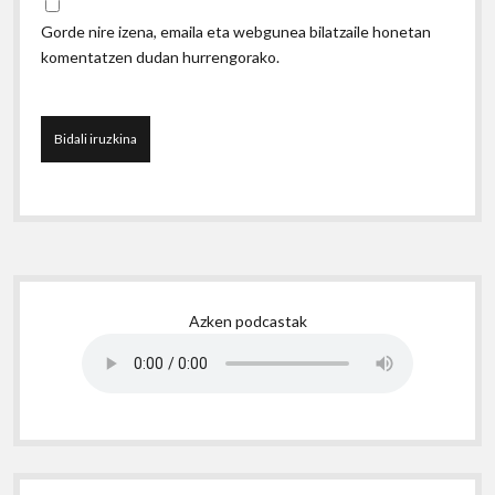
Gorde nire izena, emaila eta webgunea bilatzaile honetan
komentatzen dudan hurrengorako.
Sidebar
Azken podcastak