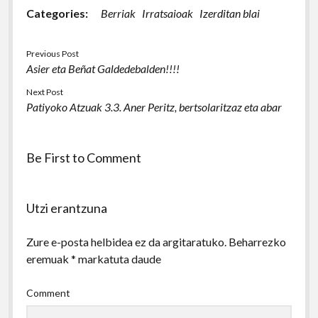
Categories:
Berriak
Irratsaioak
Izerditan blai
Previous Post
Asier eta Beñat Galdedebalden!!!!
Next Post
Patiyoko Atzuak 3.3. Aner Peritz, bertsolaritzaz eta abar
Be First to Comment
Utzi erantzuna
Zure e-posta helbidea ez da argitaratuko.
Beharrezko
eremuak
*
markatuta daude
Comment