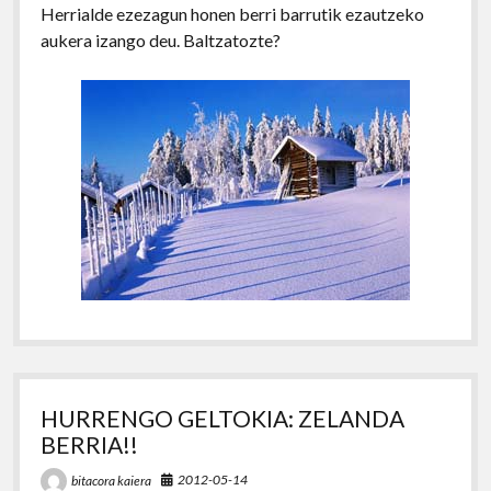
Herrialde ezezagun honen berri barrutik ezautzeko
aukera izango deu. Baltzatozte?
HURRENGO GELTOKIA: ZELANDA
BERRIA!!
2012-05-14
bitacora kaiera