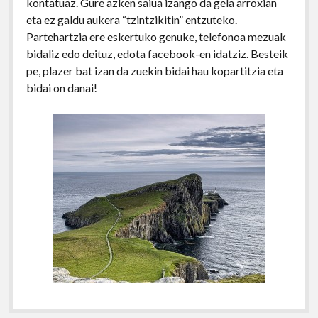
kontatuaz. Gure azken saiua izango da gela arroxian
eta ez galdu aukera “tzintzikitin” entzuteko.
Partehartzia ere eskertuko genuke, telefonoa mezuak
bidaliz edo deituz, edota facebook-en idatziz. Besteik
pe, plazer bat izan da zuekin bidai hau kopartitzia eta
bidai on danai!