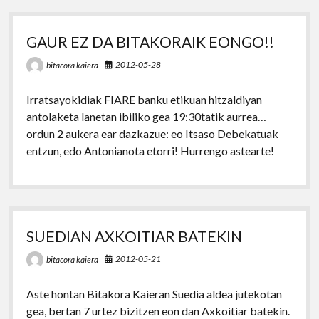
GAUR EZ DA BITAKORAIK EONGO!!
2012-05-28
bitacora kaiera
Irratsayokidiak FIARE banku etikuan hitzaldiyan
antolaketa lanetan ibiliko gea 19:30tatik aurrea…
ordun 2 aukera ear dazkazue: eo Itsaso Debekatuak
entzun, edo Antonianota etorri! Hurrengo astearte!
SUEDIAN AXKOITIAR BATEKIN
2012-05-21
bitacora kaiera
Aste hontan Bitakora Kaieran Suedia aldea jutekotan
gea, bertan 7 urtez bizitzen eon dan Axkoitiar batekin.