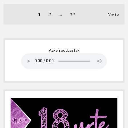
Posts
1
2
…
14
Next
pagination
Sidebar
Azken podcastak