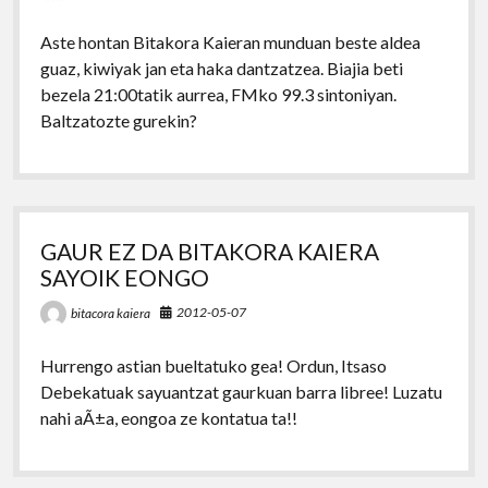
Aste hontan Bitakora Kaieran munduan beste aldea
guaz, kiwiyak jan eta haka dantzatzea. Biajia beti
bezela 21:00tatik aurrea, FMko 99.3 sintoniyan.
Baltzatozte gurekin?
GAUR EZ DA BITAKORA KAIERA
SAYOIK EONGO
2012-05-07
bitacora kaiera
Hurrengo astian bueltatuko gea! Ordun, Itsaso
Debekatuak sayuantzat gaurkuan barra libree! Luzatu
nahi aÃ±a, eongoa ze kontatua ta!!