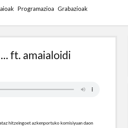
saioak
Programazioa
Grabazioak
.. ft. amaialoidi
tataz hitzeingoet azkenportuko komisiyuan daon