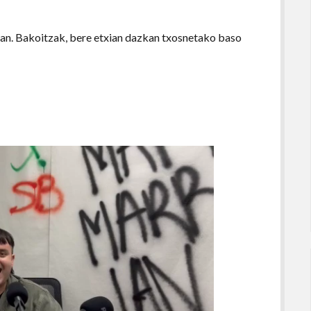
tan. Bakoitzak, bere etxian dazkan txosnetako baso