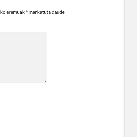
zko eremuak
*
markatuta daude