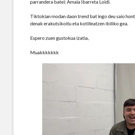
parrandera batei: Amaia Ibarreta Loidi.
Tiktokian modan daon trend bat ingo deu saio hon
denak erakutsikoitu eta kotilleatzen ibiliko gea.
Espero zuen gustokua izatia,
Muakkkkkkk