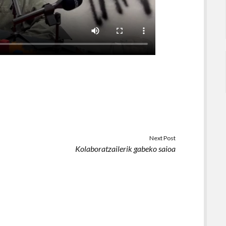
Next Post
Kolaboratzailerik gabeko saioa