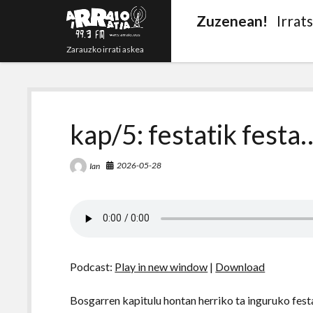
Zuzenean!
Irrat
Zarauzko irrati askea
kap/5: festatik festa…
2026-05-28
Ian
Podcast:
Play in new window
|
Download
Bosgarren kapitulu hontan herriko ta inguruko fes