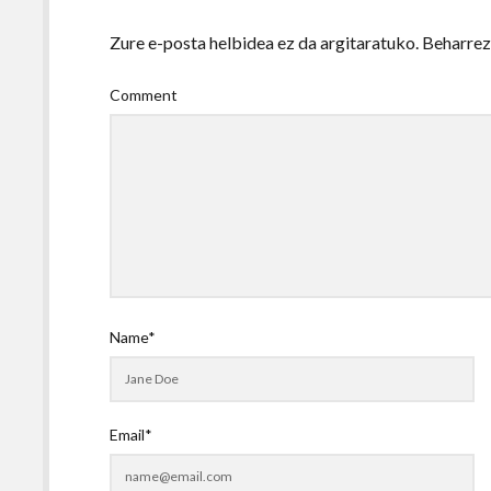
Zure e-posta helbidea ez da argitaratuko.
Beharre
Comment
Name*
Email*