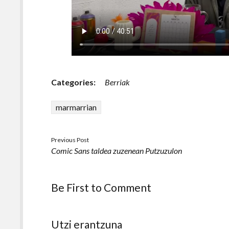
Categories:
Berriak
marmarrian
Previous Post
Comic Sans taldea zuzenean Putzuzulon
Be First to Comment
Utzi erantzuna