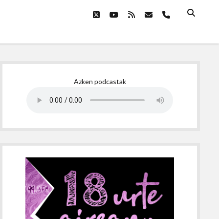
twitter
youtube
rss
email
phone
Sidebar
Azken podcastak