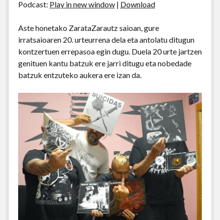
Podcast:
Play in new window
|
Download
Aste honetako ZarataZarautz saioan, gure
irratsaioaren 20. urteurrena dela eta antolatu ditugun
kontzertuen errepasoa egin dugu. Duela 20 urte jartzen
genituen kantu batzuk ere jarri ditugu eta nobedade
batzuk entzuteko aukera ere izan da.