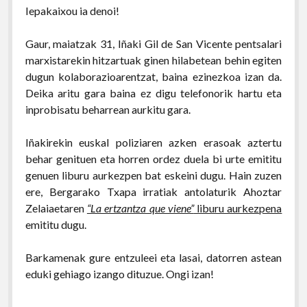
Iepakaixou ia denoi!
Gaur, maiatzak 31, Iñaki Gil de San Vicente pentsalari
marxistarekin hitzartuak ginen hilabetean behin egiten
dugun kolaborazioarentzat, baina ezinezkoa izan da.
Deika aritu gara baina ez digu telefonorik hartu eta
inprobisatu beharrean aurkitu gara.
Iñakirekin euskal poliziaren azken erasoak aztertu
behar genituen eta horren ordez duela bi urte emititu
genuen liburu aurkezpen bat eskeini dugu. Hain zuzen
ere, Bergarako Txapa irratiak antolaturik Ahoztar
Zelaiaetaren
“La ertzantza que viene”
liburu aurkezpena
emititu dugu.
Barkamenak gure entzuleei eta lasai, datorren astean
eduki gehiago izango dituzue. Ongi izan!