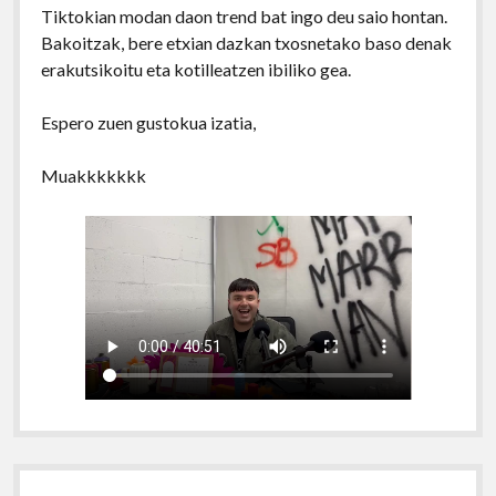
Tiktokian modan daon trend bat ingo deu saio hontan.
Bakoitzak, bere etxian dazkan txosnetako baso denak
erakutsikoitu eta kotilleatzen ibiliko gea.
Espero zuen gustokua izatia,
Muakkkkkkk