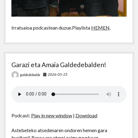
Irratsaioa podcastean duzue.Playlista
HEMEN
.
Garazi eta Amaia Galdedebalden!
2026-05-25
galdedebalde
Podcast:
Play in new window
|
Download
Astebeteko atsedenaren ondoren hemen gara
bueltan!! Beroa ere etorri zaigu gaurkoan…