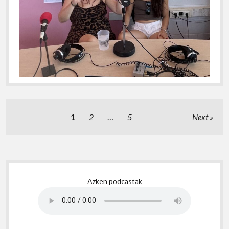
Posts
1
2
…
5
Next
pagination
Sidebar
Azken podcastak