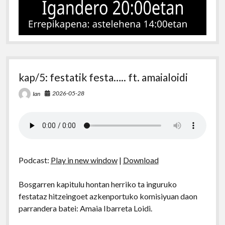
kap/5: festatik festa….. ft. amaialoidi
2026-05-28
Ian
Podcast:
Play in new window
|
Download
Bosgarren kapitulu hontan herriko ta inguruko
festataz hitzeingoet azkenportuko komisiyuan daon
parrandera batei: Amaia Ibarreta Loidi.