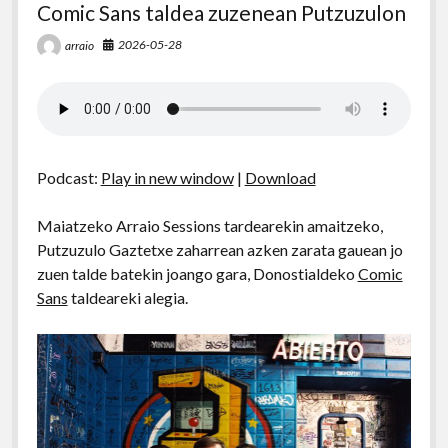
Comic Sans taldea zuzenean Putzuzulon
2026-05-28
arraio
Podcast:
Play in new window
|
Download
Maiatzeko Arraio Sessions tardearekin amaitzeko,
Putzuzulo Gaztetxe zaharrean azken zarata gauean jo
zuen talde batekin joango gara, Donostialdeko
Comic
Sans
taldeareki alegia.